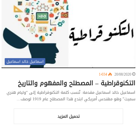
اسماعيل خالد اسماعيل
1٬034
20/08/2020
التكنوقراطية – المصطلح والمفهوم والتاريخ
اسماعيل خالد اسماعيل مقدمة: تُنسب كلمة التكنوقراطية إلى “وليام هنري
سميث” وهو مهندس أمريكي ابتدع هذا المصطلح عام 1919 لوصف…
تحميل المزيد