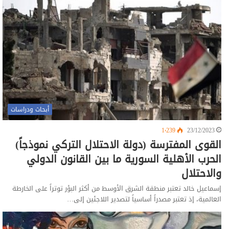
أبحاث ودراسات
1٬239
23/12/2023
القوى المفترسة (دولة الاحتلال التركي نموذجاً)
الحرب الأهلية السورية ما بين القانون الدولي
والاحتلال
إسماعيل خالد تعتبر منطقة الشرق الأوسط من أكثر البؤر توتراً على الخارطة
العالمية، إذ تعتبر مصدراً أساسياً لتصدير اللاجئين إلى…