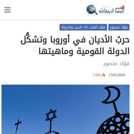
الق
فؤاد منصور
ملف العدد 43- الدين والدولة
حربُ الأديان في أوروبا وتشكُّل
الدولة القومية وماهيتها
فؤاد منصور
2٬060
13/01/2019