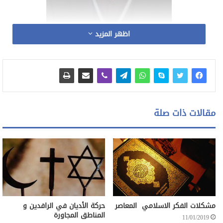
اظهر المزيد
فؤاد منصور
في القرون الوسطى شهدت أوروبا العديدُ من الصراعات الدامية
والتي خلفت وراءها الكثير من الضحايا، وذلك بسبب الصراع الديني
مقالات ذات صلة
الذي جعل من أوروبا ميداناً للصراع الذي حصد أرواح آلاف من
البشر، حيث عاشت أوروبا فترة من أحلك فترات حياتها ظلمة أثناء
الحروب الدينية؛ حيث كانت السلطة فيها مقسمة بين سلطة دينية
في يد البابا في روما وسلطة زمنية تمثلها الإمبراطورية الرومانية
المقدسة.
مشكلات الفكر الاسلامي المعاصر
حركة الأديان في الرافدين و
المناطق المجاورة
11/01/2019