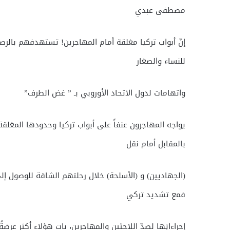
مصطفى عبدي
إنّ أبواب تركيا مغلقة أمام المهاجرين! تستهدفهم بالر
للنساء والصغار
واتهامات لدول الاتحاد الأوروبي بـ ” غض الطرف”
يواجه المهاجرون عنفاً على أبواب تركيا وحدودها المغلق
بالمقابل أمام نقل
(الجهاديين) و (الأسلحة) خلال رحلتهم الشاقة للوصول إلى م
فمع تشديد تركي
إجراءاتِها لصدّ اللاجئين والمهاجرين، بات هؤلاء أكثر عرض