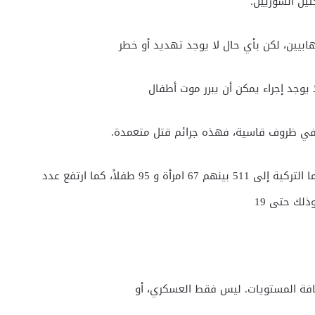
ئين السوريين.
ابيين، لكن بأي حال لا يوجد تهديد أو خطر
 يوجد إجراء يمكن أن يبرر موت أطفال
ة في ظروف قاسية، فهذه جرائم قتل متعمدة.
وارتفع عدد اللاجئين السوريين الذين قُتلوا برصاص الجندرما التركية إلى 511 بينهم 67 امرأة و 95 طفلاً، كما ارتفع عدد
كافة المستويات. ليس فقط العسكري، أو