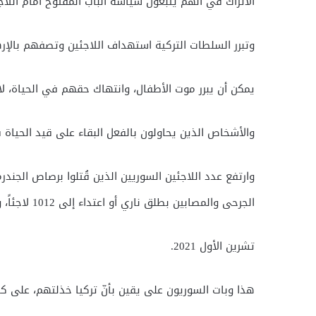
الأتراك في أنهم يتبعون سياسة الباب المفتوح أمام اللاج
وتبرر السلطات التركية استهداف اللاجئين وتصفهم بالإره
يمكن أن يبرر موت الأطفال، وانتهاك حقهم في الحياة، لا
والأشخاص الذين يحاولون بالفعل البقاء على قيد الحيا
الجرحى والمصابين بطلق ناري أو اعتداء إلى 1012 لاجئاً، وذلك حتى 19
تشرين الأول 2021.
هذا وبات السوريون على يقين بأنّ تركيا خذلتهم، على 