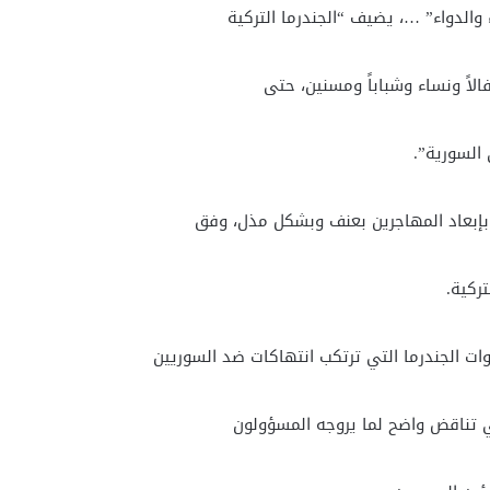
والدواء” …، يضيف “الجندرما التركية
لاً ونساء وشباباً ومسنين، حتى
السورية”.
 بإبعاد المهاجرين بعنف وبشكل مذل، وفق
ركية.
 الجندرما التي ترتكب انتهاكات ضد السوريين
ي تناقض واضح لما يروجه المسؤولون