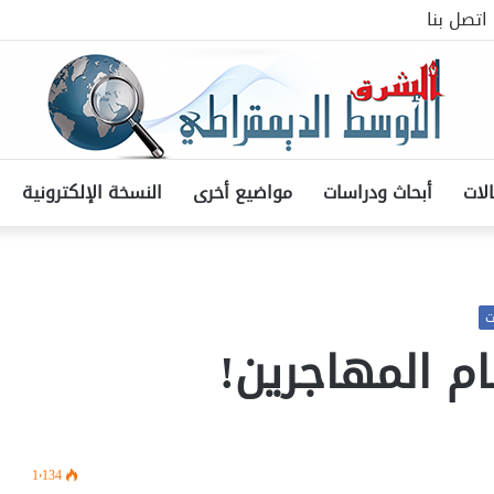
اتصل بنا
لات
أبحاث ودراسات
مواضيع أخرى
النسخة الإلكترونية
ت
ام المهاجرين!
1٬134