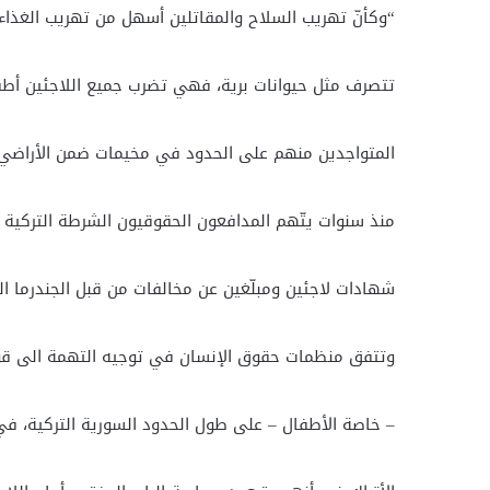
“وكأنّ تهريب السلاح والمقاتلين أسهل من تهريب الغذاء 
تتصرف مثل حيوانات برية، فهي تضرب جميع اللاجئين أطفا
المتواجدين منهم على الحدود في مخيمات ضمن الأراضي 
منذ سنوات يتّهم المدافعون الحقوقيون الشرطة التركية
شهادات لاجئين ومبلّغين عن مخالفات من قبل الجندرما الت
وتتفق منظمات حقوق الإنسان في توجيه التهمة الى قوات
– خاصة الأطفال – على طول الحدود السورية التركية، ف