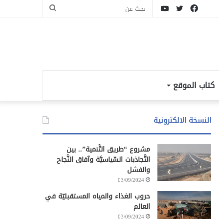
فيسبوك
تويتر
يوتيوب
بحث
عن
كتاب الموقع
النسخة الالكترونية
مشروع “طريق التَّنمية”.. بين
التَّجاذبات السِّياسيَّة وآفاق النَّجاح
والفشل
03/09/2024
حروب الغذاء والمياه المستقبليّة في
العالم
03/09/2024