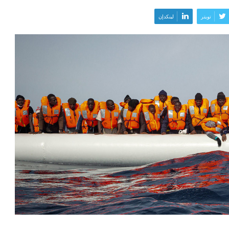
تويتر
لينكدإن