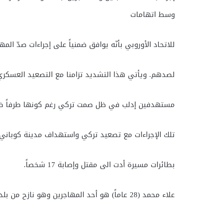
وسط اتهامات
للاتحاد الأوروبي بأنّه يوافق ضمنياً على إجراءات صدّ المها
لصدهم. ويأتي هذا التشديد تزامنا مع التصعيد العسكري
مستهدفين إدلب في ظل صمت تركي رغم كونها طرفاً ضامنا
تلك الإجراءات مع تصعيد تركي واستهداف مدينة كوبان
بطائرات مسيرة أدت الى مقتل وإصابة 17 شخصاً.
علاء محمد (28 عاماً) هو أحد المهاجرين وهو نازح من بلدة معرة النعمان يقطن في بلدة أريحا يقول: