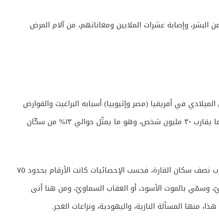
ن البشر، وإصابة عشرات الملايين ومعاناتهم، من آلام المرض
يلادي في أفريقيا (مصر وإثيوبيا) أسبابه البراغيث والقوارض
التي كانت تنقل عصية الطاعون، وحسب التقديرات حصد ما يقارب ٣٠ مليون شخص، وهو ما يمثّل حوالي ١٣% من سكّان
في القرون الوسطى ظهر مجددا في أوربا وحصد ما يقارب نصف سكان القارة، فحسب الإحصائيات كانت الأرقام بحدود ٧٥
بيّ، وسمّي بالموت الأسود، أو العقاب السماويّ، ومن هنا أتى
 هذا، منها المسألة النازية، واليهودية، ونزاعات الغجر.