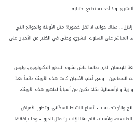
بشريّ، ولا أحد يستطيع اجتيازه.
زلازل… هناك جوانب لا تقل خطورة؛ مثل الأوبئة والجوائح التي
رها المباشر على السلوك البشريّ، وحتّى في الكثير من الأحيان على
بيعة للإنسان الذي طالما عاش نشوة التطور التكنولوجي، وليس
فت المضامين – وفي أغلب الأحيان كانت هذه الأوبئة دائماً تعدّ
وازية والرأسمالية تكاد تكون من أسباباً لظهور هذه الأوبئة.
ح والأوبئة، بسبب اتّساع النشاط السكّاني، وتطور الأمراض
لطبيعية، ولأسباب قام بها الإنسان؛ مثل الحروب، وما يرافقها