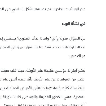
علم الوبائيات الخاص: يتمّ تطبيقه بشكل أساسي في الطب
في نشأة الوباء
عن السؤال متى؟ وأين؟ ولماذا بدأت العدوى؟ يستحيل إعطا
لحظة تاريخية محددة، فقد نما باستمرار من وحي الحقائ
مر العصور.
يعتبر أبقراط مؤسس عقيدة علم الأوبئة، حيث كتب سبعة ك
الكثير من المؤلفات عن علم الأوبئة بأنّه لمدة ألفي عام 
2400 سنة كانت كلمة “وباء” تعني الأمراض الجماعية ب
المعدية. ففي العصور القديمة والوسطى كانت الأوبئة بش
آراء مختلفة حول ماهية العدوى وكيف تخترق الجسم؟