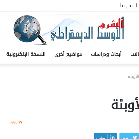
اتصل بنا
لات
أبحاث ودراسات
مواضيع أخرى
النسخة الإلكترونية
لأوبئة
أوبئة
1٬920
تويتر
لينكدإن