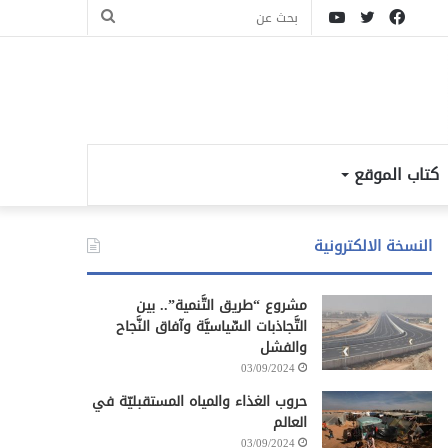
فيسبوك
تويتر
يوتيوب
بحث
عن
كتاب الموقع
النسخة الالكترونية
مشروع “طريق التَّنمية”.. بين
التَّجاذبات السِّياسيَّة وآفاق النَّجاح
والفشل
03/09/2024
حروب الغذاء والمياه المستقبليّة في
العالم
03/09/2024