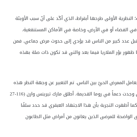
لنظرية الأولى طرحها أبقراط، الذي أكّد على أنّ سبب الأوبئة
ي الفضاء أو في الأرض، وخاصة في الأماكن المستنقعية.
ن قبل عدد كبير من الناس قد يؤدي إلى حدوث مرض جماعي. فمن
ا ظهور بؤر الملاريا فيما بعد والتي قد تكون ذات صلة بهذه
 العامل الممرض الحيّ بين الناس. تم التعبير عن وجهة النظر هذه
من قبل أرسطو (القرن الرابع قبل الميلاد) وفي وقت لاحق وجدت دعماً في روما القديمة. أطلق مارك تيرينس وارن (116-27
لميلاد) على هذا العامل اسم “Contagium vivum”. كما أظهرت التجربة بأن هذا الاجتهاد العبقري قد حدد سلفًا
ى الواضحة للمرضى الذين يعانون من أمراض مثل الطاعون