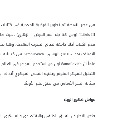
Libris III” (ومن هنا جاء اسم المرض – الزهري) ، حي
قدّم الكتاب أدلّة دامغة لصالح النظرية المعدية. وهنا ت
الأوبئة؛ (1724-1810) 
علماً أنّ Samoilovich أول من استخدم الم
التحليل للمجهر المتوفر وتقنية الفحص المجهري آنذاك بال
بمثابة الحجر الأساس في تطوّر علم الأوبئة.
عوامل ظهور الوباء
بغض النظر عن الفارق الطبقي والاقتصادي والعسكري الذ