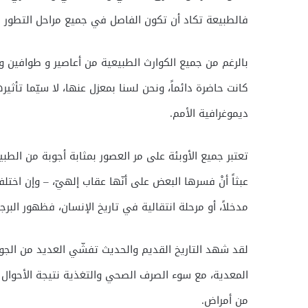
فالطبيعة تكاد أن تكون الفاصل في جميع مراحل التطور ال
بالرغم من جميع الكوارث الطبيعية من أعاصير و طوافين و
كانت حاضرة دائماً، ونحن لسنا بمعزل عنها، لا سيّما تأثي
ديموغرافية الأمم.
تعتبر جميع الأوبئة على مر العصور بمثابة أجوبة من الط
عبثاً أنْ فسرها البعض على أنّها عقاب إلهيّ، – وإن اختل
مدخلاً، أو مرحلة انتقالية في تاريخ الإنسان، فظهور البرج
لقد شهد التاريخ القديم والحديث تفشّي العديد من الجوائ
المعدية، مع سوء الصرف الصحي والتغذية نتيجة الأحوال ا
من أمراض.