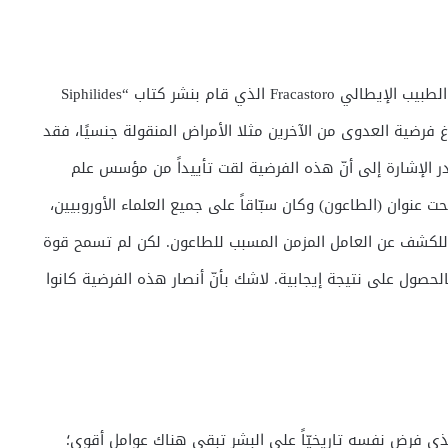
في عصر النهضة تم تطوير الفرضية المعدية في كتابات الطبيب الإيطالي Fracastoro الذي قام بنشر كتاب “Siphilides
ث صاغ فرضية العدوى من الآخرين مثلا الأمراض المنقولة جنسيًا، فقد
جدر الإشارة إلى أنّ هذه الفرضية لقت تأييداً من مؤسس علم
الروسي Samoilovich في كتاباته تحت عنوان (الطاعون) وكان سبّاقاً على جميع العلماء الأوروبيين،
جهر في العالم للكشف عن العامل المزمن المسبب للطاعون. لكن لم تسمح قوة
حصول على نتيجة إيجابية. لاشك بأنّ أنصار هذه الفرضية كانوا
ي فرض نفسه تاريخيّاً على البشر تبقى هناك عوامل أقوى؛