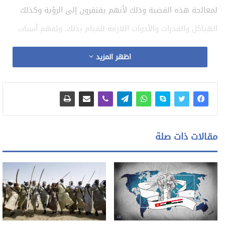
لمعالجة هذه القضية وذلك لأنهم يفتقرون إلى الرؤية وكذلك
الهياكل والقدرات والأدوات اللازمة للقيام بذلك. ولفهم أسباب
ضعف المؤسسات الدينية في هذا الصدد لا بد من تتبع وإلقاء
اظهر المزيد
نظرة على دور المؤسسات الدينية عبر التاريخ وكيف تطورت في
سياقاتها السياسية والاجتماعية، وأعتقد أن هناك عاملَين رئيسَين
هما السبب في عجز المؤسسات الدينية عن تلبية احتياجات العالم
المعاصر ومعالجته. يتمثل أحد هذه العوامل في العلاقة بين
مقالات ذات صلة
المؤسسات الدينية والأمم النامية ومساراتها المختلفة في
المنطقة. بعبارات بسيطة تتراوح هذه العلاقات بين الدولة القومية
والمؤسسات الدينية من اتباع إرشادات الدول القومية بشكل أعمى
أو حتى استغلال هذه المؤسسات لدعم عقائد الدولة في بعض
البلدان إلى استبعاد أو تهميش المؤسسات الدينية في بلدان