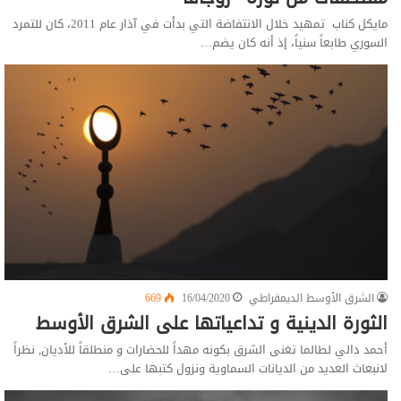
مايكل كناب تمهيد خلال الانتفاضة التي بدأت في آذار عام 2011، كان للتمرد
السوري طابعاً سنياً، إذ أنه كان يضم…
الشرق الأوسط الديمقراطي
16/04/2020
669
الثورة الدينية و تداعياتها على الشرق الأوسط
أحمد دالي لطالما تغنى الشرق بكونه مهداً للحضارات و منطلقاً للأديان, نظراً
لانبعاث العديد من الديانات السماوية ونزول كتبها على…