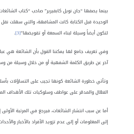
بينما يصفها “جان نويل كابفيرير” صاحب “كتاب الشائعات”
الوحيدة قبل الكتابة كانت المشافهة، والتي سهلت نقل ا
لتكون أيضاً وسيلة لبناء السمعة أو تقويضها”
[3]
.
وفي تعريف جامع لها يمكننا القول بأن الشائعة هي عبا
آخر عن طريق الكلمة الشفهية أو من خلال وسيلة من وسا
وتأتي خطورة الشائعة كونها تجيب على التساؤلات بأسلوب 
الفعّال والمدمّر على عواطف وسلوكيات تلك الأهداف الم
أما عن سبب انتشار الشائعات، فيرجع في المرتبة الأولى 
إلى المعلومات أو إلى عدم تزويد الأفراد بالأخبار والأحد