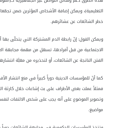
هذه الطرق دعم وسائل التواصل غير الجماهيرية كـ(المؤسس
التعليمية)، ويمكن إضافة الأشخاص المؤثرين ضمن تجمّعا
خطر الشائعات عن عشائرهم.
ويمكن القول: إنّ رابطة الدم المشتركة التي يتحلّى بها أ
الاجتماعية من قبل أفرادها، تسهل من مهمة مجابهة العش
الفتن الناتجة عن الشائعات، أو لتحذيره من مغبَّة انتشارها
كما أنّ للمؤسسات الدينية دوراً كبيراً في منع انتشار الأ
فمثلاً عملت بعض الأطراف على بث إشاعات خلال كارثة الز
وتصوير الموضوع على أنه يجب على شخص الالتفات لنفسه
مواضيع.
وتتخذ المؤسسات الحكومية في مجابهة الشائعات دوراً ري