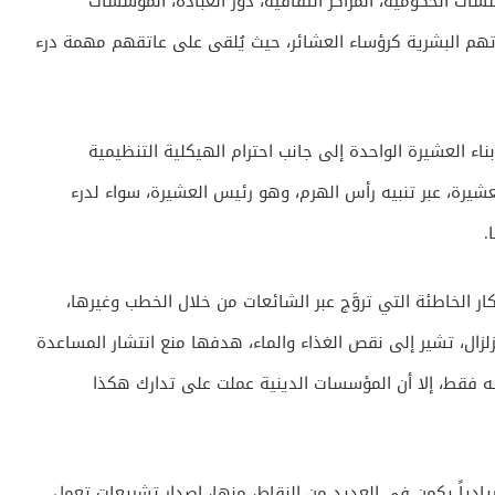
ات الحكومية، المراكز الثقافية، دور العبادة، المؤسسات
تهم البشرية كرؤساء العشائر، حيث يُلقى على عاتقهم مهمة درء
بناء العشيرة الواحدة إلى جانب احترام الهيكلية التنظيمية
يرة، عبر تنبيه رأس الهرم، وهو رئيس العشيرة، سواء لدرء
.
فكار الخاطئة التي تروَّج عبر الشائعات من خلال الخطب وغيرها،
لزال، تشير إلى نقص الغذاء والماء، هدفها منع انتشار المساعدة
 فقط، إلا أن المؤسسات الدينية عملت على تدارك هكذا
ادياً يكمن في العديد من النقاط، منها، إصدار تشريعات تعمل