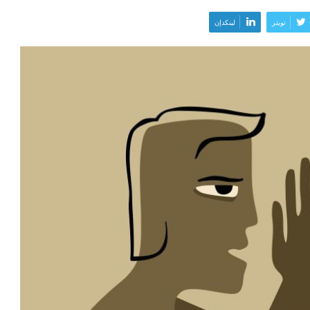
تويتر
لينكدإن