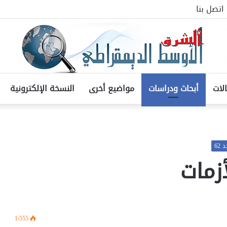
اتصل بنا
لات
أبحاث ودراسات
مواضيع أخرى
النسخة الإلكترونية
62
زمات
1٬555