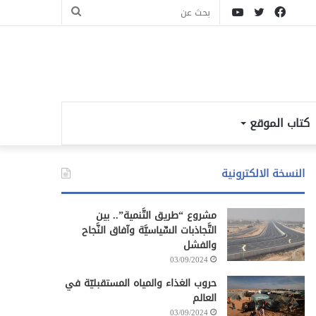
فيسبوك
تويتر
يوتيوب
بحث
عن
كتاب الموقع
النسخة الالكترونية
مشروع “طريق التَّنمية”.. بين
التَّجاذبات السِّياسيَّة وآفاق النَّجاح
والفشل
03/09/2024
حروب الغذاء والمياه المستقبليّة في
العالم
03/09/2024