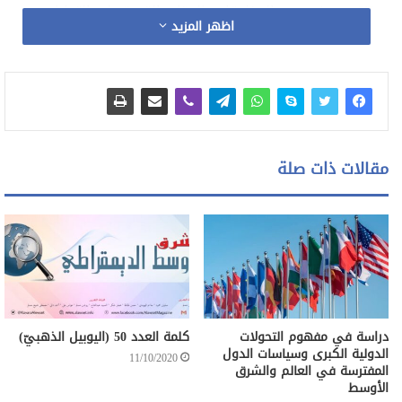
وميّزته عن غيره من المخلوقات بالعقل والقدرة على التحليل
اظهر المزيد
والاستنتاج, وقد مرت على الإنسان في مسيرته تحولات كثيرة
وكبيرة, وهذا ما يتعلق ببحثنا هذا تركيزاً على المرأة وحيرتها
المسلوبة حيناً و المعاشة حيناً آخر .
سطوة الذكورة وبدايات حالت بين المرأة وحريتها:
مقالات ذات صلة
إن من أهم الأسباب التي حالت بين المرأة وحريتها؛ ما يسمى
بالانقلاب الذكوري وظهور الملكية وانتهاء العهد المشاعي, والذي
يقدر بحوالي 4500-5000 سنة، وظهور الغزو المنظم أي الخروج
بمجموعات إلى الغزو والكسب والسبي, وهنا بدأت المشكلة, فأصبح
دراسة في مفهوم التحولات
كلمة العدد 50 (اليوبيل الذهبيّ)
الدولية الكبرى وسياسات الدول
الإنسان مغنماً يقايض ويباع أو يستعبد, وقد بدأت المجتمعات
11/10/2020
المفترسة في العالم والشرق
البشرية بالتضييق على المرأة خوفاً عليها من السبي والاستعباد,
الأوسط