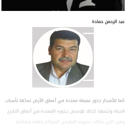
عبد الرحمن حمادة
كما للأشجار جذور عميقة ممتدة في أعماق الأرض تمدّها بأسباب
الحياة وتثبتها، كذلك للإنسان جذوره الممتدة في أعماق التاريخ
وهي التي شكلت مخزونه المعرفي المتراكم ولغته وثقافته,