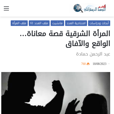
الق
أبحاث ودراسات
افتتاحية العدد
مانشيت
ملف العدد 61
ملف المرأة
المرأة الشرقية قصة معاناة…
الواقع والآفاق
عبد الرحمن حمادة
760
18/08/2023