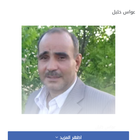
عواس خليل
عواس خليل
اظهر المزيد