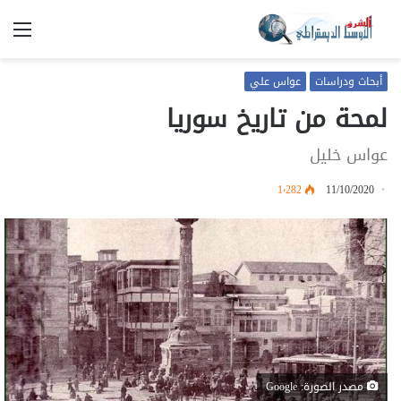
الق
أبحاث ودراسات
عواس علي
لمحة من تاريخ سوريا
عواس خليل
1٬282
11/10/2020
مصدر الصورة: Google