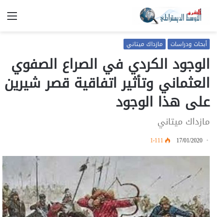
الق
أبحاث ودراسات
مازداك ميتاني
الوجود الكردي في الصراع الصفوي
العثماني وتأثير اتفاقية قصر شيرين
على هذا الوجود
مازداك ميتاني
1٬111
17/01/2020