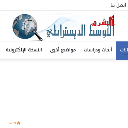
اتصل بنا
لات
أبحاث ودراسات
مواضيع أخرى
النسخة الإلكترونية
1٬769