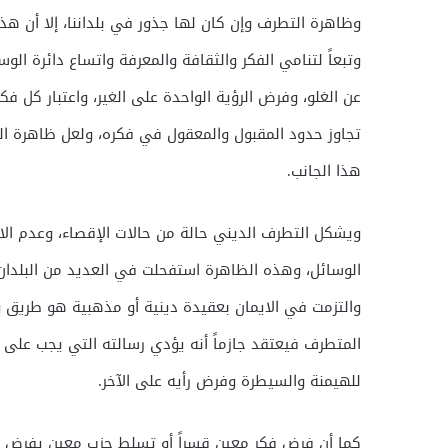
وظاهرة التطرف وإن كان لها جذور في بلداننا، إلا أن هذ
وتبعاً لتنامي الفكر والثقافة والمعرفة واتساع دائرة الو
عن الغلو، وفرض الرؤية الواحدة على الغير، واعتبار كل 
تجاوز حدود المقبول والمعقول في فكره، ولعل ظاهرة ال
هذا الجانب.
ويشكل التطرف الديني حالة من حالات الإقصاء، وعدم الا
الوسائل، وهذه الظاهرة استفحلت في العديد من البلدان،
والتزمت في الايمان بعقيدة دينية أو مذهبية هو طريق و
المتطرف فيعتقد جازماً أنه يؤدي رسالته التي يجب على ا
للهيمنة والسيطرة وفرض رأيه على الآخر.
كما أن فرض فكر معين قسراً أو تسلط حزب معين يفرض أهدا