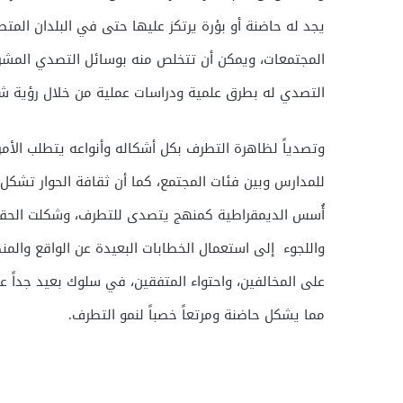
يجد له حاضنة أو بؤرة يرتكز عليها حتى في البلدان المت
المجتمعات، ويمكن أن تتخلص منه بوسائل التصدي المشرو
التصدي له بطرق علمية ودراسات عملية من خلال رؤية شا
وتصدياً لظاهرة التطرف بكل أشكاله وأنواعه يتطلب الأمر 
للمدارس وبين فئات المجتمع، كما أن ثقافة الحوار تشكل الل
أُسس الديمقراطية كمنهج يتصدى للتطرف، وشكلت الحقبة ال
واللجوء إلى استعمال الخطابات البعيدة عن الواقع والمنط
على المخالفين، واحتواء المتفقين، في سلوك بعيد جداً 
مما يشكل حاضنة ومرتعاً خصباً لنمو التطرف.