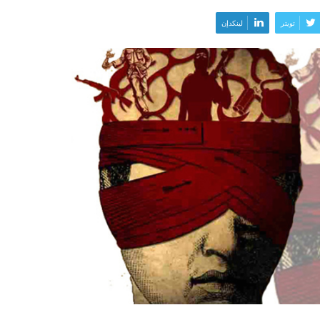
تويتر
لينكدإن