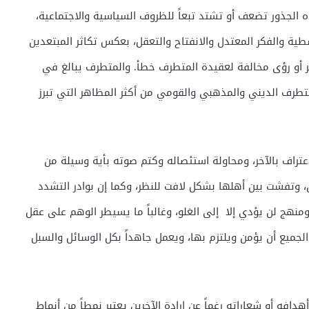
ه الجذور تضعف أو تشتد تبعاً للظروف السياسية والاجتماعية،
سطية والفكر المعتدل والانفتاح والتعقل، بعكس تكاثر المبتعدين
فكر أو رؤى مخالفة لعقيدة المتطرف خطأ. والمتطرف يبالغ في
تطرف الديني والمذهبي والقومي من أكثر المظاهر التي تبرز
عتراف بالآخر، ومحاولة استئصاله وكتم صوته بأية وسيلة من
 وتفشت بين أهلها بشكل لافت للنظر، وكما إن بوادر التشدد
منهج لن يؤدي إلا إلى الغلو، وغالباً ما يسيطر الوهم على عقل
لجميع أن يؤمن ويلتزم بها، ويعمل جاهداً بكل الوسائل والسبل
فه أو شعاراته رغماً عن إرادة الآخرين يعتبر نمطاً من أنماط