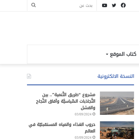
فيسبوك
تويتر
يوتيوب
بحث
عن
كتاب الموقع
النسخة الالكترونية
مشروع “طريق التَّنمية”.. بين
التَّجاذبات السِّياسيَّة وآفاق النَّجاح
والفشل
03/09/2024
حروب الغذاء والمياه المستقبليّة في
العالم
03/09/2024