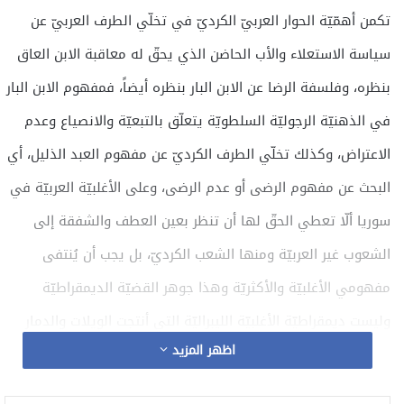
تكمن أهمّيّة الحوار العربيّ الكرديّ في تخلّي الطرف العربيّ عن
سياسة الاستعلاء والأب الحاضن الذي يحقّ له معاقبة الابن العاق
بنظره، وفلسفة الرضا عن الابن البار بنظره أيضاً، فمفهوم الابن البار
في الذهنيّة الرجوليّة السلطويّة يتعلّق بالتبعيّة والانصياع وعدم
الاعتراض، وكذلك تخلّي الطرف الكرديّ عن مفهوم العبد الذليل، أي
البحث عن مفهوم الرضى أو عدم الرضى، وعلى الأغلبيّة العربيّة في
سوريا ألّا تعطي الحقّ لها أن تنظر بعين العطف والشفقة إلى
الشعوب غير العربيّة ومنها الشعب الكرديّ، بل يجب أن يُنتفى
مفهومي الأغلبيّة والأكثريّة وهذا جوهر القضيّة الديمقراطيّة
وليست ديمقراطيّة الأغلبيّة الليبراليّة التي أنتجت الويلات والدمار
اظهر المزيد
والحروب.
وبالطبع تخلّي كلا الطرفين عن التعصّب القوميّ سواء كان الجانب