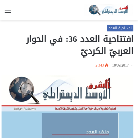
الق
افتتاحية العدد
افتتاحية العدد 36: في الحوار
العربيّ الكرديّ
2٬343
10/09/2017