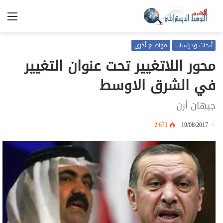
الق
أبحاث ودراسات
مواضيع أخرى
محور اللاتغيير تحت عنوان التغيير
في الشرق الاوسط
جيهان أرن
2٬671
19/08/2017