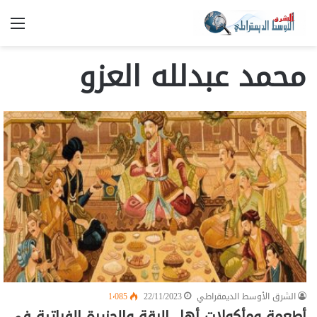
الق
محمد عبدلله العزو
الشرق الأوسط الديمقراطي
22/11/2023
1٬085
أطعمة ومأكولات أهل الرقة والجزيرة الفراتية في