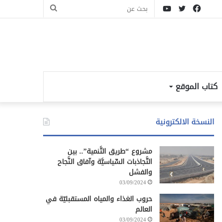
فيسبوك
تويتر
يوتيوب
بحث
عن
كتاب الموقع
النسخة الالكترونية
مشروع “طريق التَّنمية”.. بين
التَّجاذبات السِّياسيَّة وآفاق النَّجاح
والفشل
03/09/2024
حروب الغذاء والمياه المستقبليّة في
العالم
03/09/2024