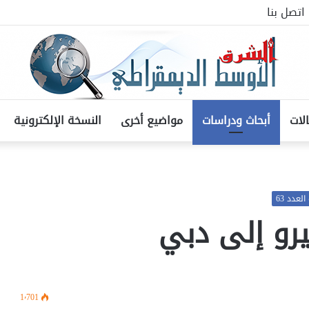
اتصل بنا
لات
أبحاث ودراسات
مواضيع أخرى
النسخة الإلكترونية
لعدد 63
يرو إلى دبي
1٬701