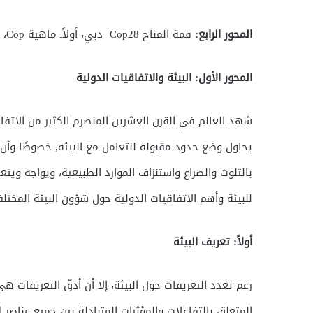
المحور الرابع:
قمة المناخ Cop28 دبي، أولاًـ ماهية Cop، ثناياًـ Cop28 دبي.
المحور الأول: البيئة والاتفاقيات الدولية
شهد العالم في القرن العشرين المنصرم الكثير من الاتفا
يحاول وضع حدود مقبولة للتعامل مع البيئة, خصوصًا وأن 
بالتلوث والصراع واستنزاف الموارد الطبيعية، ويواجه وي
للبيئة وأهم الاتفاقيات الدولية حول شؤون البيئة المختلف
أولاً: تعريف البيئة
رغم تعدد التعريفات حول البيئة، إلا أن أدقّ التعريفات ه
المتعلق بالتفاعلات والمؤثرات المتبادلة بين جميع عناصر ال