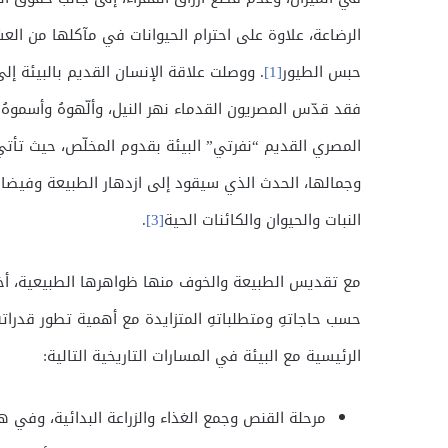
الرضاعة، علاوة على احترام الحيوانات في مآكلها من ال
حبس الطيور
[1]
. ووصلت علاقة الإنسان القديم بالبيئة إل
فقد قدّس المصريون القدماء نهر النيل، وألّهوهُ وأسموهُ 
المصري القديم “نفرتي” البيئة بقدوم المخلّص، حيث تأتي
وجمالها، الحدث الذي سيقود إلى ازدهار الطبيعة وفيضان
النبات والحيوان والكائنات الحية
[3]
.
مع تقديس الطبيعة والخوف منها ظواهرها الطبيعية، أخذ
حسب حاجاتهِ ومتطلباتهِ المتزايدة مع أهمية تطور قدراته
الرئيسية مع البيئة في المسارات التاريخية التالية:
مرحلة القنص وجمع الغذاء والزراعة البدائية، وفي ه