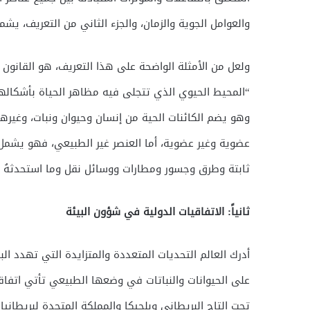
والعوامل الجوية والزمان، والجزء الثاني من التعريف، يش
“المحيط الحيوي الذي تتجلى فيه مظاهر الحياة بأشكالها
وهو يضم الكائنات الحية من إنسان وحيوان ونبات، وغيرها 
عضوية وغير عضوية، أما العنصر غير الطبيعي، فهو يشمل ك
ثابتة وطرق وجسور ومطارات ووسائل نقل وما استحدثهُ م
ثانياً: الاتفاقيات الدولية في شؤون البيئة
أدرك العالم التحديات المتعددة والمتزايدة التي تهدد الب
تحت التاج البريطاني وبلجيكا والمملكة المتحدة لبريطانيا