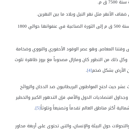
7 ق م.
اف الأنهر مثل نهر النيل وبلاد ما بين النهرين.
الإمبراطوريات الزراعية، ويمتد هذا النمط ابتداء من سنة 500 ق م إلى الثورة الصناعية في عنفوانها حوالي 1800
 الممتد من 1800 ميلادية وحتى وقتنا المعاصر, وهو عصر الوقود الأحفوري والنووي وضخامة
، وكل ذلك من التطور كان ومازال مصحوباً مع بروز ظاهرة تلوث
كان الأرض بشكل ضخم
[4]
.
لث عشر حيث احتج المواطنون البريطانيون ضد الدخان والروائح
 وجداول اقتصاديات الدول والأمم، فإن التدهور الكبير والخطير
مالية أكثر مناطق العالم تقدماً وتصنيعاً وتلوثاً
[5]
.
ولات حول البيئة والإنسان، والتي تحتوي على أربعة محاور