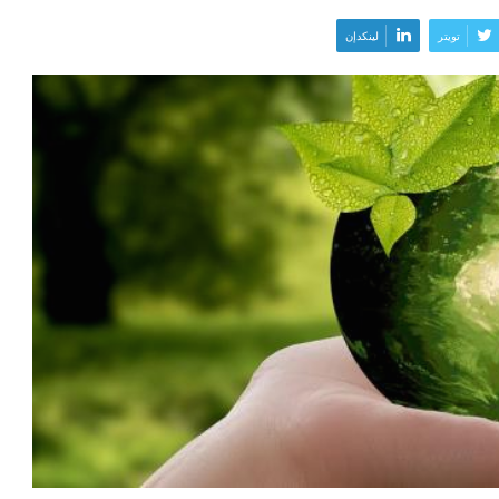
تويتر
لينكدإن