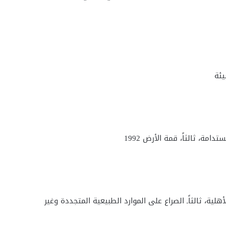
يئة
امة، ثالثاً، قمة الأرض 1992
أهلية، ثالثاًـ الصراع على الموارد الطبيعية المتجددة وغير