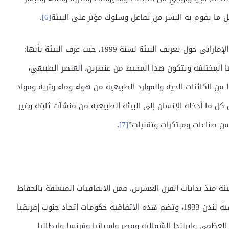
مل ما يقوم به البشر من تفاعل وسلوك مؤثر على البيئة
[6]
.
ولعل من الأمثلة الواضحة على هذا التعريف، هو القانون الإماراتي حول تعريف البيئة لسنة 1999، حيث عرف البيئة بأنها:
 المختلفة ويتكون هذا المحيط من عنصرين، العنصر الطبيعي،
من الكائنات الحية والموارد الطبيعية من هواء وماء وتربة ومواد
ل ما أدخله الإنسان إلى البيئة الطبيعية من منشآت ثابتة وغير
ن صناعات ومبتكرات وتقنيات”
[7]
.
يئة منذ بدايات القرن العشرين، فمن الاتفاقيات المتعلقة بالحفاظ
على الحيوانات والنباتات في وضعها الطبيعي تأتي اتفاقية لندن 1933، وتضم هذه الاتفاقية حكومات اتحاد جنوب إفريقيا
 العظمى وإيرلندا الشمالية ومصر وإسبانيا وفرنسا وإيطاليا