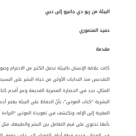
البيئة من ريو دي جانيرو إلى دبي
حميد المنصوري
مقدمة
كانت علاقة الإنسان بالبيئة تحمل الكثير من الاحترام وصولا
التقديس منذ البدايات الأولى من حياة البشر على البسي
المثال، نجد في الحضارة المصرية القديمة وعبر أقدم كتا
البشرية “كتاب الموتى”، بأنّ الحفاظ على البيئة يعتبر أحد
المقربة إلى الإله، ونكتشف في تعويذة الموتى “البراءة أم
بأنها تحتوي على قيم التعامل بين البشر والطبيعة، مثل
في الميزان، وعدم قطع أرزاق الفقراء، إلى جانب حقوق 