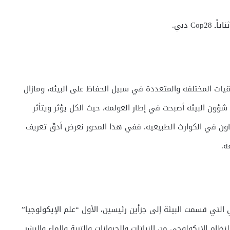
قيات المختلفة والمتعددة في سبيل الحفاظ على البيئة، ومازال
شؤون البيئة أصبحت في إطار العولمة، حيث الكل يؤثر ويتأثر
تعاون في الكوارث الطبيعية. ففي هذا المحور نعرض أدقّ تعريف
ة.
ي التي قسمت البيئة إلى جزأين رئيسين، الأول “علم الإيكولوجيا”
نظام الإيكولوجي من النباتات والحيوانات والتربة والماء والبشر