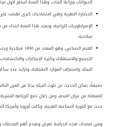
الحيوانات وزراعة النبات، وهذا النمط استقر لأول مرة سنة 500
الحضارة النهرية وهي اقتصاديات كبرى نهضت على ضف
ميلادية.
العصر الصناعي، وهو
التصنيع والاستهلاك وكثرة الابتكارات والاكتشافات
البيئة، واستنزاف الموارد الطبيعية، وتزايد عدد س
حقيقةً، يمكن الحديث عن تلوث البيئة بدءًا من القرن الثا
المنبعثة من نيران الفحم، ومن خلال تتبع الرزنامة البشرية
حدث مع الثورة الصناعية الغربية، وكانت أوروبا وأمريكا الش
وفي صفحات هذه الدراسة نعرض ونقدم أهم المحطات والتح