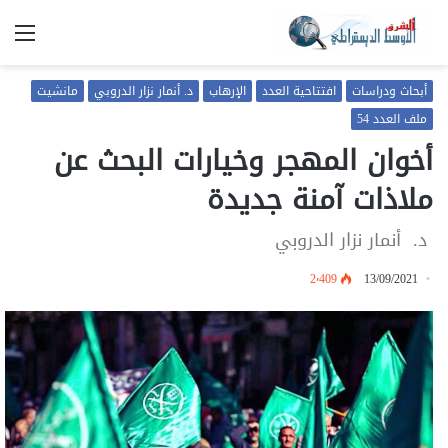
الق
أبحاث ودراسات
افتتاحية العدد
الإرهاب
د. أنمار نزار الدروبي
مانشيت
ملف العدد 54
أخوان المهجر وخيارات البحث عن
ملاذات آمنة جديدة
د. أنمار نزار الدروبي
2٬409
13/09/2021