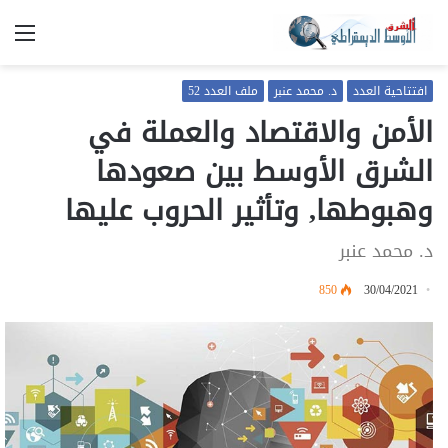
الق
افتتاحية العدد
د. محمد عنبر
ملف العدد 52
الأمن والاقتصاد والعملة في
الشرق الأوسط بين صعودها
وهبوطها, وتأثير الحروب عليها
د. محمد عنبر
850
30/04/2021