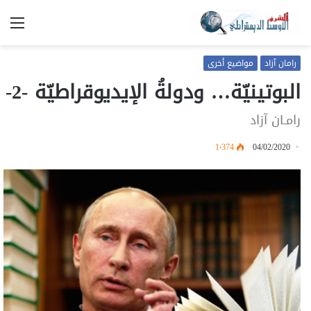
الق
رامان آزاد
مواضيع أخرى
البوتينيّة… ودولةُ الإيديوقراطيّة -2-
رامـان آزاد
1٬374
04/02/2020