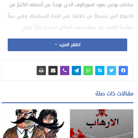
نجاحاتِ بوتين يعود لسوركوف الذي توجدُ بين أصابعه الكثيرُ من
الخيوطِ التي يسيطرُ من خلالها على البنيةِ السياسيّةِ، وهي بنيةٌ
معقّدةٌ للغاية، ولا يعرفُ سواه المكانَ الصحيحَ لكلِّ مكوّنٍ
(المعارضة، والأحزاب السياسيّة، والنواب، والمحافظون، وإطلاق أو
اظهر المزيد
إنهاء حركاتٍ سياسيّةٍ أو منظماِت المجتمعِ المدنيّ، والكنيسة).
ويصفُ سوركوف البوتينيّة بأنّها “إيديولوجيا فاعلةٌ في الحياةِ
اليوميّةِ، مع كلِّ إبداعاتها الاجتماعيّةِ وأشكالها المثمرة”. ووفق
رؤيته، لا يحتاجُ الروسُ إلى الديمقراطيّةِ على النمطِ الغربيّ، لأنّ
مقالات ذات صلة
بوتين شيّد نظاماً يفهمُ أبناءَ شعبه (احتياجاتهم، ورغباتهم،
وأغراضهم) على نحوٍ أفضلَ من فهمهم لأنفسهم. على نحو مماثل،
يوافقُ الفيلسوفُ ألكسندر دوغين على أنَّ البوتينيّةَ ناجحةٌ بسببِ
أسسها الأيديولوجيّة. والواقعُ أنّ دوغين كثيراً ما يؤكّدُ أنّ