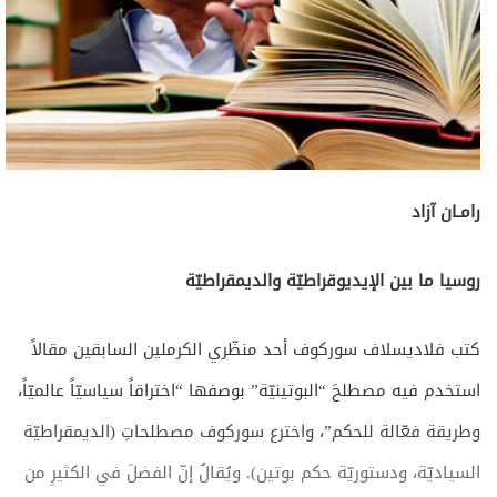
رامـان آزاد
روسيا ما بين الإيديوقراطيّة والديمقراطيّة
كتب فلاديسلاف سوركوف أحد منظّري الكرملين السابقين مقالاً
استخدم فيه مصطلحَ “البوتينيّة” بوصفها “اختراقاً سياسيّاً عالميّاً،
وطريقة فعّالة للحكم”، واخترع سوركوف مصطلحاتِ (الديمقراطيّة
السياديّة، ودستوريّة حكم بوتين). ويُقالُ إنّ الفضلَ في الكثيرِ من