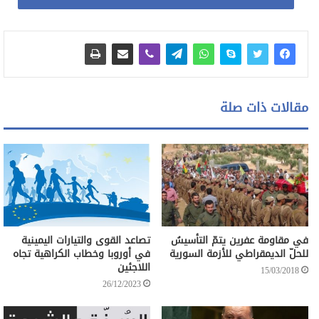
تتكررُ مقولةُ العيش المشترك، ولم نجد لها أكثرَ من مدلولٍ رغبوي
لحسن التلاقي والجوار بين أبناء المجتمع الواحد؛ الذي تتعدد فيه
مقالات ذات صلة
الديانات والطوائف والاثنيات والمذاهب؛ ولكنها عملياً تخفي واقعاً
مريراً يسعى معسول الكلام للتغطية عليه بمديحٍ مفتعل للعلاقات
بين هذه التنويعات الاجتماعية؛ مع التمثل ببعض قصص وروايات
تحاول إضفاء مسحةٍ تاريخية على هذه العلاقات لجعلها مثلاً يمكن
أن تستمرَ الحياةُ على هديه ومنواله.
في مقاومة عفرين يتمّ التأسيسُ
تصاعد القوى والتيارات اليمينية
للحلّ الديمقراطي للأزمة السورية
في أوروبا وخطاب الكراهية تجاه
اللاجئين
إن الناسَ تنتمي، ولكن الحياة لا تستمرّ بمجرد الانتماء، فالدينُ ليس
15/03/2018
26/12/2023
ورقة حماية لأبنائه، لأن الصراعَ الديني قد يكون أشدّ بين حامليه