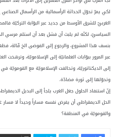
لجأ الغرب في أواخر القرن العشرين إلى الأتراك بعد الفشل
لكي يمرّ تحوّل الحداثة الرأسمالية من الرأسمال الصناعي إل
الغربيّ للشرق الأوسط من جديد عبر البوّابة التركيّة فالم
السياسيّ، لكنّه لم يلبث أن فشل بعد أن استلم مرسي الحك
بنسف هذا المشروع، والرجوع إلى الفوضى الخ قّالة، فظهرت
عبر المرور ببوّابات العلمانيّة إلى الإسلامويّة، وترسّخت ال
إلى الديكتاتوريّة، وتحالفت الإسلامويّة مع القومويّة في
وتحوّلها إلى ثورة مضادّة.
إنّ استنفاد الحلول جعل الغرب يلجأ إلى البديل الديمقرا
الحل الديمقراطي أن يفرض نفسه مساراً وحيداً لا مسار غي
والقومويّة في المنطقة؟