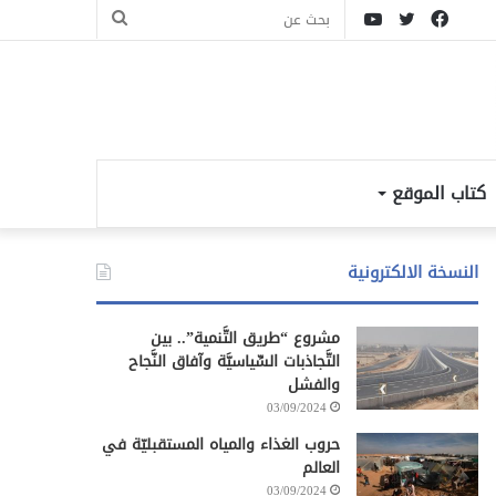
فيسبوك
تويتر
يوتيوب
بحث
عن
كتاب الموقع
النسخة الالكترونية
مشروع “طريق التَّنمية”.. بين
التَّجاذبات السِّياسيَّة وآفاق النَّجاح
والفشل
03/09/2024
حروب الغذاء والمياه المستقبليّة في
العالم
03/09/2024