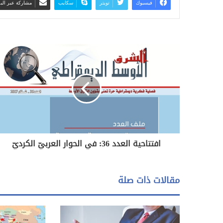
فيسبوك
تويتر
سكايب
مشاركة عبر البر
افتتاحية العدد 36: في الحوار العربيّ الكرديّ
مقالات ذات صلة