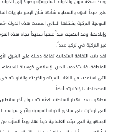
ومنذ تسعة قرون والدولة السلجوقيّة وصولاً إلى الدولة ال
على مبدأ القوّة والسطوة شأنها شأن الإمبراطوريات الفارس
القوميّة التركيّة بشكلها الحالي اعتمدت هذه الدولة -كما
وإبادتها، وقد انتهجت مبدأً عنفيّاً شديداُ تجاه هذه الق
غير التركيّة في تركيا عدداً.
لقد باتت الثقافة العثمانية ثقافة دخيلة على الشرق الأوس
المنطقة، فاستخدمت الدين الإسلامي كوسيلة للهيمنة، فظ
التي استمدت من اللغات العربيّة والكرديّة والفارسيّة ف
المصطلحات الإنكليزيّة أيضاً.
فظهرت بعد انهيار السلطنة العثمانيّة بزوال آخر سلاطين 
التي ارتكزت على مبادئ الدولة القومية واتّباع سياسة الت
الجمهورية التي تبنّت العلمانية ديناً لها، وبدأ التقرُّب من 