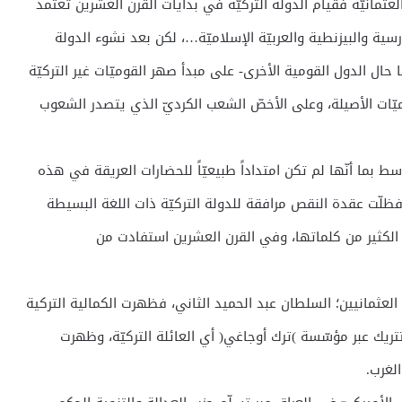
عثمانيّة فقيام الدولة التركيّة في بدايات القرن العشرين تعتمد
ية والبيزنطية والعربيّة الإسلاميّة…، لكن بعد نشوء الدولة
 حال الدول القومية الأخرى- على مبدأ صهر القوميّات غير التركيّة
وميّات الأصيلة، وعلى الأخصّ الشعب الكرديّ الذي يتصدر الشعوب
ط بما أنّها لم تكن امتداداً طبيعيّاً للحضارات العريقة في هذه
لّت عقدة النقص مرافقة للدولة التركيّة ذات اللغة البسيطة
ي الكثير من كلماتها، وفي القرن العشرين استفادت من
العثمانيين؛ السلطان عبد الحميد الثاني، فظهرت الكمالية التركية
تريك عبر مؤسّسة )ترك أوجاغي( أي العائلة التركيّة، وظهرت
الغرب.