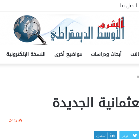
اتصل بنا
لات
أبحاث ودراسات
مواضيع أخرى
النسخة الإلكترونية
2٬442
تويتر
لينكدإن