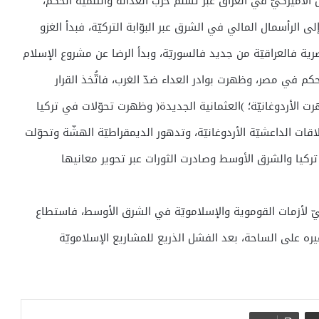
 الأميركيّ في العراق عبر تسلّم حزب العدالة والتنمية الحكم،
ى الرأسمال المالي في الشرق عبر البوّابة التركيّة، فبدأ الغزو
صرية فالعراقيّة من جديد فالسوريّة، وبدأ الرضا عن مشروع الإسلام
م في مصر، وظهرت بوادر العداء ضدّ الغرب، فاتُّخذ القرار
 الأردوغانيّة؛ )العثمانية الجديدة( وظهرت تحوّلات في تركيا
علاقات الداعشيّة الأردوغانيّة، وتدهور الديمقراطيّة الهشّة وتحوّلت
 تركيا والشرق الأوسط وصادرت الثورات عبر تحوير معانيها
طيّ لأزمات القوموية والإسلامويّة في الشرق الأوسط، فاستطاع
ره على الساحة، بعد الفشل الذريع للمشاريع الإسلامويّة