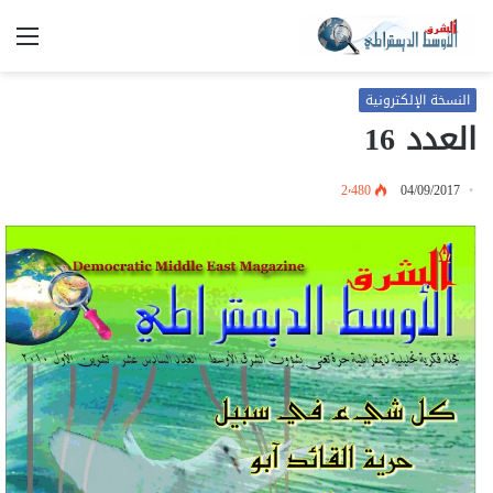
الق
النسخة الإلكترونية
العدد 16
2٬480
04/09/2017