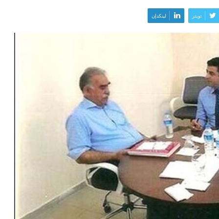
تويتر
لينكدإن