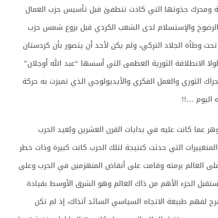
انية ومحرك جذوتها التي كادت تنطفئ قبل تأسيس حزب العمال
 الكثير من الرضوخ والإستسلام لدى الشعب الكردي قبل بزوغ شمس حزب
تحت وطأة الجلاد التركي، ولم يكن لأحد أن يتصور بأن كردستان
لولا الانطلاقة الثورية العظمى التي أسسها “عبد الله أوجلان”
ديدة في الحراك الثوري والعمل الفكري والأيديولوجي الذي تميزت به حركة
 اليوم …!!
وهر عما كانت عليه في بدايات القرن العشرين وبُعيد الحرب
المتغييرات التي حدثت كنتيجة لتلك الحرب كانت كبيرة وذات خطر
لى العالم برمته وقامت على أنقاض المنهزمين في الحرب وعلى
مستقبل الجزء الأهم من ذاك العالم وهو الشرق الأوسط بقيادة
شرح لفهم طبيعة الاتجاه السياسي السائد آنذاك، إذ لم تكن