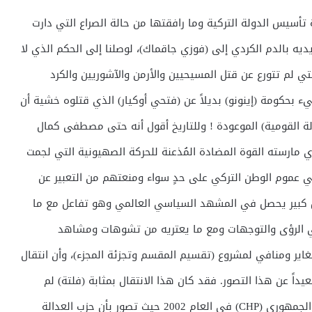
ة تأسيس الدولة التركية وما رافقتها من حالة الصراع التي دارت
ديه بالدم الكردي إلى (فوزي جاقماك)، لوصلنا إلى الحكم الذي لا
لتي لم تتورع عن قتل المسيحيين والأرمن والآشوريين والكرد
بحكومة (إينونو) بديلاً عن (فتحي أوكيار) الذي قتلوه خشية أن
لة القومية) الموعودة ! وللتاريخ أقول أنه حتى مصطفى كمال
 مارسته القوة المضادة المُذعنة للحركة الصهيونية التي لجمت
في عموم الوطن التركي على حدٍ سواء ومنعتهم من التعبير عن
اعل كبير يحصل في المشهد السياسي العالمي وهو تفاعل مع ما
 الرؤى والتوجهات ومع ما يعتريه من تشوهات ومشاهد
غاير ومنافي لمشروع (تقسيم المقسم وتجزئة المجزء)، وأن انتقال
داً عن هذا التصور. فقد كان هذا الانتقال بمثابة (فلتة) لم
يحسب (القوميون) نتائجها بدقة. فقد أخطأ حزب الشعب الجمهوري (CHP) في العام 2002 حيث تصور بأن حزب العدالة