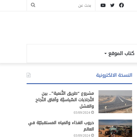
فيسبوك
تويتر
يوتيوب
بحث
عن
كتاب الموقع
النسخة الالكترونية
مشروع “طريق التَّنمية”.. بين
التَّجاذبات السِّياسيَّة وآفاق النَّجاح
والفشل
03/09/2024
حروب الغذاء والمياه المستقبليّة في
العالم
03/09/2024