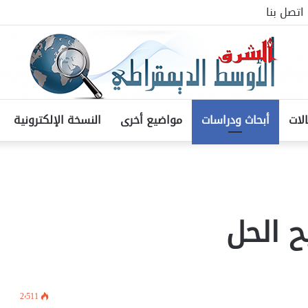
اتصل بنا
لات
أبحاث ودراسات
مواضيع أخرى
النسخة الإلكترونية
 الحل
2٬511