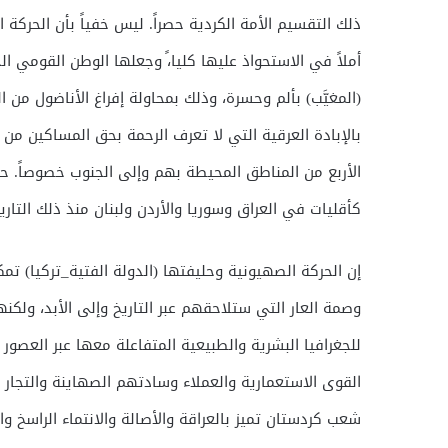
ذلك التقسيم الأمة الكردية حصراً. ليس خفياً بأن الحركة
أملاً في الاستحواذ عليها كليا،ً وجعلها الوطن القومي ا
(المغيَّب) بألم وحسرة، وذلك بمحاولة إفراغ الأناضول من 
بالإبادة العرقية التي لا تعرف الرحمة بحق المساكين م
الأربع من المناطق المحيطة بهم وإلى الجنوب خصوصاً.
كأقليات في العراق وسوريا والأردن ولبنان منذ ذلك التاريخ
إن الحركة الصهيونية وحليفتها (الدولة الفتية_تركيا) تمك
وصمة العار التي ستلاحقهم عبر التاريخ وإلى الأبد، ولكن
للجغرافيا البشرية والطبيعية المتفاعلة معها عبر العصور 
القوى الاستعمارية والعملاء وسادتهم الصهاينة والتجار
شعب كردستان تميز بالعراقة والأصالة والانتماء الراسخ و