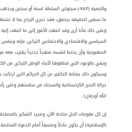
والتنمية (AKP) سيتولى السلطة لسنة أو سنتين
ما نسعى لتحقيقه يتحقق، فقد تجري الرياح بما لا تشتهيه
السياسي والاقتصادي والاجتماعي التركي، فإنه وبنفس ال
الصهيونية وأن يختط لنفسه منهجاً جديداً يقترب معه م
ويفي بالوعود التي قطعوها لأبناء الوطن التركي من الك
وسيكون ذلك بمثابة التكفير عن كل الجرائم التي ارتكبت 
حركة التحرر الكردستانية والسجناء من ساستهم وعلى رأسه
الله أوجلان) .
إن كل مقومات الحل متاحة الآن، ومجرد التفكير بالمصلحة
(الإسلامية) أن يكون عادلاً ومنصفاً أمام الدعوة المخلصة ل