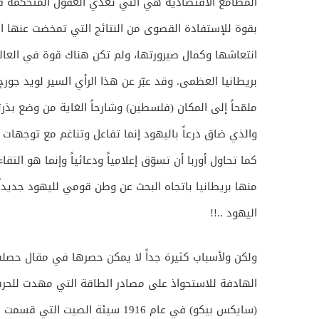
المطامع الاقتصادية هي التي تغذي العقول المتحكمة في
بقوة للإستفادة القصوى من النتائج التي تمخضت عنها 
انتعاشها وكمال صيرورتها، ولم تكن هناك قوة في العال
ملمّحاً إلى المكان (فلسطين) وشارحاً الغاية من وضع بذرت
والذي ضاق ذرعاً باليهود إنما تفاعل وتناغم مع توجهات
كما تحاول أوربا أن تسوّق إعلامياً ودعائياً وإنما هو التق
منها بريطانيا باتجاه البحث عن وطن قومي لليهود جديداً
اليهود ..!!
ولكن ولأسباب كثيرة جداً لا يمكن حصرها في مقال حصلت
الهادفة للاستحواذ على مصادر الطاقة التي مهدت للحرب
(سايكس بيكو) في عام 1916 سيئة ا