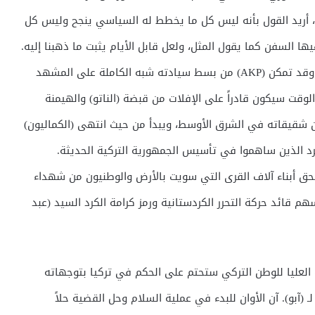
 ويذهب، أريد القول بأنه ليس كل ما يخطط له السياسي ينجح وليس كل
ا السفن كما يقول المثل، ولعل قابل الأيام يثبت ما ذهبنا إليه.
وعلى ذلك فأنا أرى وقد انتهت الأمور إلى ما انتهت إليه وقد تمكن (AKP) من بسط سيادته شبه الكاملة على المشهد
وقت سيكون قادراً على الإفلات من قبضة (الناتو) والهيمنة
ن شقيقاته في الشرق الأوسط، ويبدأ من حيث انتهى (الكماليون)
رد الذين ساهموا في تأسيس الجمهورية التركية الحديثة.
بحق أبناء آلاف القرى التي سويت بالأرض والوطنيون من شهداء
م قائد حركة التحرر الكردستانية ورمز كرامة الكرد السيد (عبد
 العليا للوطن التركي ستحتم على الحكم في تركيا بتوجهاته
ـ (آبو). آن الأوان للبدء في عملية السلام وحل القضية حلاً