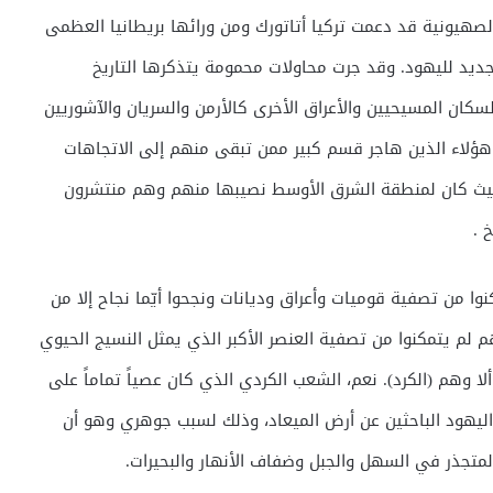
 الصهيونية قد دعمت تركيا أتاتورك ومن ورائها بريطانيا العظمى
لجديد لليهود. وقد جرت محاولات محمومة يتذكرها التاريخ
السكان المسيحيين والأعراق الأخرى كالأرمن والسريان والآشوريين
ن هؤلاء الذين هاجر قسم كبير ممن تبقى منهم إلى الاتجاهات
 حيث كان لمنطقة الشرق الأوسط نصيبها منهم وهم منتشرون
 .
نوا من تصفية قوميات وأعراق وديانات ونجحوا أيّما نجاح إلا من
هم لم يتمكنوا من تصفية العنصر الأكبر الذي يمثل النسيج الحيوي
ألا وهم (الكرد). نعم، الشعب الكردي الذي كان عصياً تماماً على
 اليهود الباحثين عن أرض الميعاد، وذلك لسبب جوهري وهو أن
المتجذر في السهل والجبل وضفاف الأنهار والبحيرات.