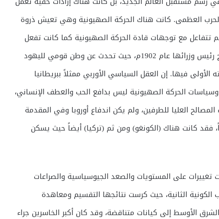
 رسم مستقبل العالم الجديد، بل كانت هناك إرادات خفية تعمل
الحرب العظمى. كانت هناك الحركة الصهيونية وهي تعيش ذروة
م تتفاعل مع توجهات قادة الحركة الصهيونية كما كانت تفعل
بريطانيا العظمى. وقد عبّر عن هذا الرأي السير لويد جورج رئيس وزرائها عام 1902م، حيث تحدث عن وطن قومي لليهود
ه الأولى فيها. إن العقل السياسي الأوربي ممثلاً ببريطانيا
 وسياسات الحركة الصهيونية ليس بدافع الحب والعطف الإنساني،
اء المصالح العليا للطرفين، ولم يكن اندفاع أوروبا وفي المقدمة
، فقد كانت هناك (الكونغو) ومن ثم (تركيا) أيضاً حيث يسكن
 تغييرات على المستويات والصعد الجيوسياسية والصراعات
 الكونية الثانية، حيث كرست نتائجها التقسيم ومعاهدة
لصيت التي قسمت الشرق الأوسط إلى كيانات متناقضة، وقد كان أكبر الخاسرين جراء