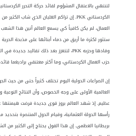
لتنتهي بالاعتقال المشؤوم لقائد حركة التحرر الكردست
الكردستاني PKK. إن تراكم الغليان الذي شاب
العمال، لم يكن كافياً كي يسمع العالم أنين هذا الشعب 
ستثور لكثرة ما أريق من دماء أبنائها على مذبحة الحرية 
وقادها وحزبه PKK، لتتعزز بعد ذلك تقاليد ج
حزب العمال الكردستاني، وما أكثر معتنقي براديغما قائده
إن الصراعات الدولية اليوم تختلف كثيراً حتى من حيث الج
العالمية الأولى على وجه الخصوص، وأن النتائج النوعية و
عظيم. إذ شهد العالم بروز قوى جديدة فرضت هيمنتها ع
رأسها الدولة العثمانية، وقيام الدول المنتصرة بتحديد 
بريطانيا العظمى. إن هذا القول يحتاج إلى الكثير من ال