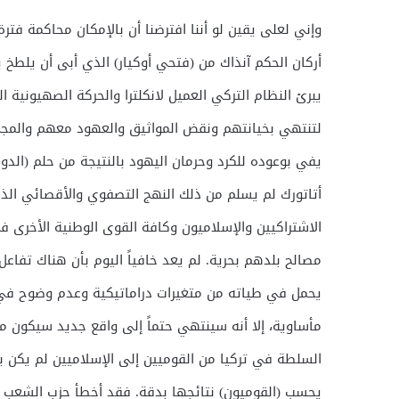
وإني لعلى يقين لو أننا افترضنا أن بالإمكان محاكمة فتر
أركان الحكم آنذاك من (فتحي أوكيار) الذي أبى أن يلطخ ي
يبرئ النظام التركي العميل لانكلترا والحركة الصهيونية ا
لتنتهي بخيانتهم ونقض المواثيق والعهود معهم والمجيء 
يفي بوعوده للكرد وحرمان اليهود بالنتيجة من حلم (الدو
أتاتورك لم يسلم من ذلك النهج التصفوي والأقصائي الذي
الاشتراكيين والإسلاميون وكافة القوى الوطنية الأخرى 
مصالح بلدهم بحرية. لم يعد خافياً اليوم بأن هناك تف
يحمل في طياته من متغيرات دراماتيكية وعدم وضوح في
مأساوية، إلا أنه سينتهي حتماً إلى واقع جديد سيكون م
السلطة في تركيا من القوميين إلى الإسلاميين لم يكن بعي