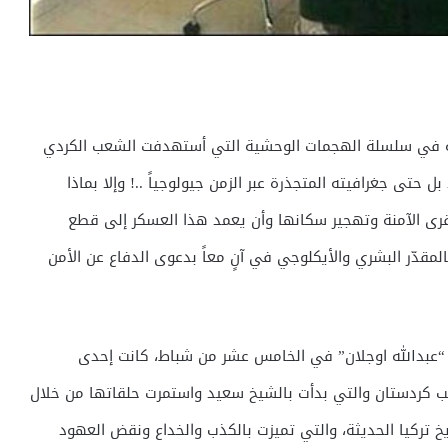
من شباط عام 1999 لم يكن البداية في سلسلة الهجمات الوحشية التي أستهدفت الشعب الكردي
ل حتى جغرافيته المتجذرة عبر الزمن جيولوجياً ..! وإلا بماذا
لقرى الآمنة وتهجير سكانها وأن يعمد هذا العسكر إلى قطع
لمقدّر البشري والأيكلوجي في آنٍ معاً بدعوى الدفاع عن الأمن
 “عبدالله اوجلان” في الخامس عشر من شباط، كانت إحدى
 كردستان والتي بدأت بالشيخ سعيد واستمرت حلقاتها من خلال
ريخ تركيا الحديثة، والتي تميزت بالكذب والخداع ونقض العهود