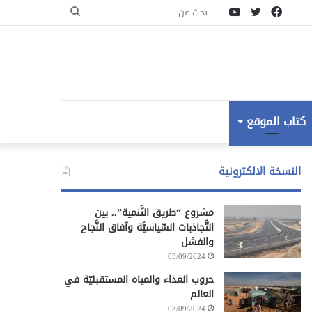
فيسبوك
تويتر
يوتيوب
بحث
عن
كتاب الموقع
النسخة الالكترونية
مشروع “طريق التَّنمية”.. بين
التَّجاذبات السِّياسيَّة وآفاق النَّجاح
والفشل
03/09/2024
حروب الغذاء والمياه المستقبليّة في
العالم
03/09/2024