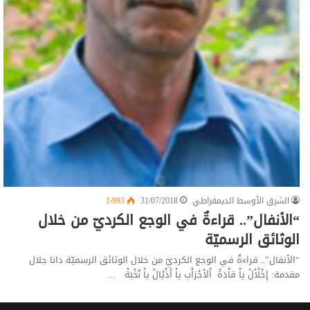
الشرق الأوسط الديمقراطي
31/07/2018
1٬993
“الأنفال”.. قراءةٌ في الوجع الكرديّ من خلال
الوثائق الرسميّة
“الأنفال”.. قراءةٌ في الوجع الكرديّ من خلال الوثائق الرسميّة دانا جلال
مقدمة: إِخْلْاْلْ ياْ قاْدَةْ اْلأَحْزاْبِ ياْ أَذْيْالْ ياْ نُخْبَةْ …