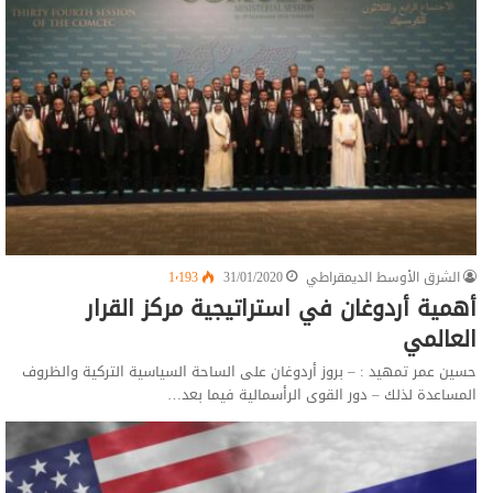
الشرق الأوسط الديمقراطي
31/01/2020
1٬193
أهمية أردوغان في استراتيجية مركز القرار
العالمي
حسين عمر تمهيد : – بروز أردوغان على الساحة السياسية التركية والظروف
المساعدة لذلك – دور القوى الرأسمالية فيما بعد…