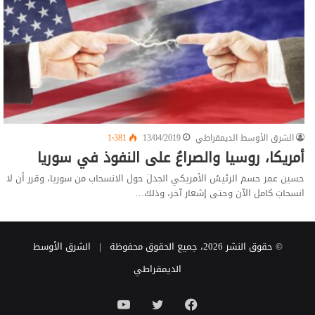
الشرق الأوسط الديمقراطي
13/04/2019
1٬381
أمريكا، روسيا والصراعُ على النفوذ في سوريا
حسين عمر حسمَ الرئيسُ الأمريكي الجدلَ حول الانسحاب من سوريا، وقرر أن لا
انسحابَ كامل الآن وحتى إشعار آخر، وذلك…
© حقوق النشر 2026، جميع الحقوق محفوظة |
الشرق الأوسط
الديمقراطي
فيسبوك
تويتر
يوتيوب