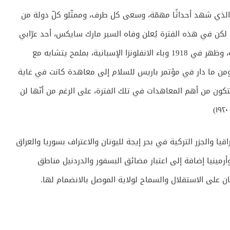
اريس، والذي شهد أحداثًا مهمّة، وسعى كل طرف، وممثّلو كلّ دولة من
، لكن في هذه الفترة يُعلن وفاه السير مارك سايكس، أحد عرّابي
الاتفاقية التي قسمت المنطقة بالوباء الذي ألمّ بالبشرية، وظهر في 1918 وباء الانفلونزا الإسبانية، بملمح يتشابه مع
، ومن ما دار في مؤتمر باريس للسلام إلى معاهدة كانت في غاية
ن من أهم المعاهدات في تلك الفترة، على الرغم من أنّها لن
ا والجزر التركية في بحر إيجة لليونان والاعتراف بسوريا والعراق
أرمينيا إضافة إلى اعتبار مضائق البسفور والدردنيل مناطق
 على الاستقلال والسماح لولاية الموصل بالانضمام لها.