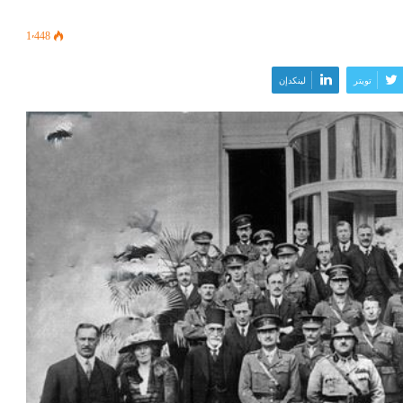
1٬448
تويتر
لينكدإن