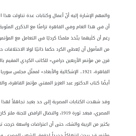
والمهم الإشارة إليه أنّ أعمال وكتابات عدة تناولت هذا ال
أن في هذا العام وفي القاهرة تزامنًا مع الذكرى المئوية
رغم أن كلَيهما يتّخذ ملمحًا كرديّا في التعامل مع المؤتم
من المأمول أن يُعطي الكرد حكما ذاتيًا لولا الاختلافات ح
قرن من مؤتمر الأربعين حرامي» للكاتب الكردي المقيم با
القاهرة، 1921.. الإشكالية والأبعاد» لممثّل م
أيضًا كتاب الدكتور عبد العزيز المفتي مؤتمرَ القاهرة، والقضية الكردية الصادر 
وقد شهدت الكتابات المصرية إلى حد بعيد تجاهلاً لهذا ا
المصري، فبعد ثورة 1919، والنضال الراف
بكثير من الريبة والشك، حتى أن اعتراضات واسعة خرجت ت
مؤتمر قد يبحث انتهاكاً جديداً لحقوق الشعب المصري، وبال