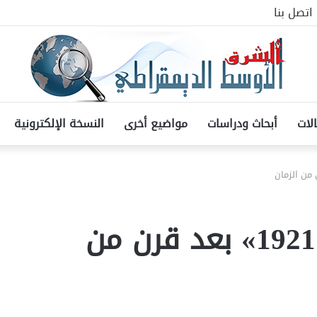
اتصل بنا
لات
أبحاث ودراسات
مواضيع أخرى
النسخة الإلكترونية
في «مؤتمر القاهرة 1921» بعد قرن من