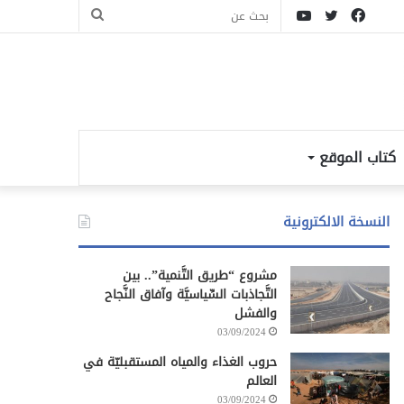
فيسبوك
تويتر
يوتيوب
بحث
عن
كتاب الموقع
النسخة الالكترونية
مشروع “طريق التَّنمية”.. بين
التَّجاذبات السِّياسيَّة وآفاق النَّجاح
والفشل
03/09/2024
حروب الغذاء والمياه المستقبليّة في
العالم
03/09/2024