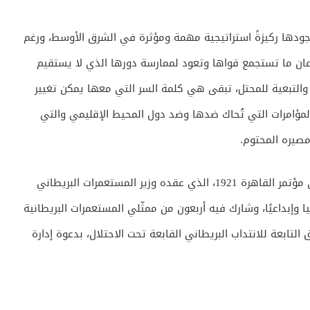
جودها ركيزةً استراتيجية مهمة ومؤثرة في الشرق الأوسط، ورغم
عان ما تستجمع قواها وتعود لممارسة دورها الذي لا يستقيم
والتبعية للمحتل، تبقى هي كلمة السر التي معها يمكن تغيير
ؤامرات التي تُحاك ضدها وضد دول المحيط الإقليمي والتي
 مصيره المحتوم.
من هذا المنطلق وبعد مرور 100 عام تعود للأذهان ذكرى مؤتمر القاهرة 1921، الذي عقده وزير المستعمرات البريطاني
إبداعيًا، وشارك فيه أربعون من ممثّلي المستعمرات البريطانية
بعة للانتداب البريطاني القابعة تحت الاحتلال، بدعوة إدارة