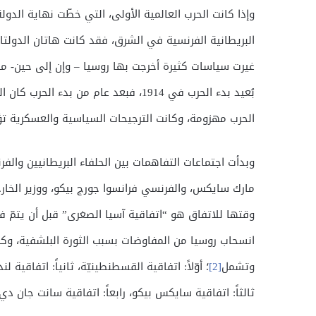
وإذا كانت الحرب العالمية الأولى، التي خطّت نهاية الد
البريطانية الفرنسية في الشرق، فقد كانت هاتان الدولتان
غيرت سياسات كثيرة أخرجت بها روسيا – وإن إلى حين- 
بُعيد بدء الحرب في 1914، فبعد عام من ب
الحرب مهزومة، وكانت الترجيحات السياسية والعسكرية تؤ
وبدأت اجتماعات التفاهمات بين الحلفاء البريطانيين والف
مارك سايكس، والفرنسي فرانسوا جورج بيكو، ووزير الخا
وقتها للاتفاق هو “اتفاقية آسيا الصغرى” قبل أن يتمّ 
انسحاب روسيا من المفاوضات بسبب الثورة البلشفية، وكش
وتشمل
[2]
؛ أوّلاً: اتفاقية القسطنطينيّة، ثانياً: اتفاقية
ثالثاً: اتفاقية سايكس بيكو، رابعاً: اتفاقية سانت جان دي موري