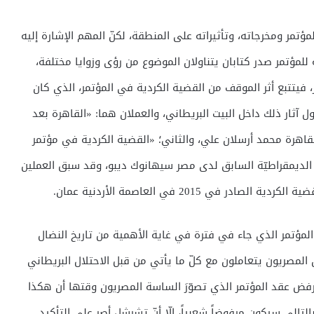
مؤتمر ومخرجاته، وتأثيراته على المنطقة، لكنّ المهم الإشارة إليه
 للمؤتمر صدر كتابان يتناولان الموضوع من رؤى وزوايا مختلفة،
ر، فيتتبع أثر الموقف من القضية الكردية في المؤتمر، الذي كان
ول آثار ذلك داخل البيت البريطاني، والعملان هما: «القاهرة بعد
لقاهرة محمد أرسلان علي، والثاني؛ «القضية الكردية في مؤتمر
جلس سوريا الديمقراطيّة السابق لدى مصر سيهانوك ديبو، وقد سبق العملين
في 2015 في العاصمة الأردنية عمان.
لمؤتمر الذي جاء في فترة في غاية الأهمية من تاريخ النضال
ض للجنة ملنر كان المصريون يتعاملون مع كلّ ما يأتي من قبل الاحتلال البريطاني
رفض عقد المؤتمر الذي تصوّرَ الساسة المصريون وقتها أن هكذا
تالي سيكون مرفوضاً شعبياً، إلّا أنّ تشرشل أصر على التأكيد