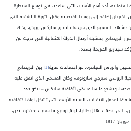
ولة العثمانية، أحد أهم الأسباب التي ساعدت في توسع السيطرة
 الكبريان إضافة إلى روسيا القيصرية وقبل الثورة البلشفية التي
من مشهد التقسيم الذي سيحمله اتفاق سايكس وبيكو، وذلك
دء الحرب كان القرار البريطاني بتفكيك أوصال الدولة العثمانية التي خرجت من
كد سيناريو الهزيمة بشدة.
رنسيين والروس القياصرة، عبر اجتماعات سرية
[1]
بين البريطاني
رجية الروسي سيرجي سازونوف، وكان المسمّى الذي اتفق عليه
فضحها، ويشيع عليها مسمّى اتّفاقية سايكس – بيكو بعد
فها لمجمل الاتفاقات السرية الأربعة التي تشكل نواة الاتفاقية
 لندن، التي انضمّت لها إيطاليا، ليتمّ توقيع ما سميت بمذكرة لندن،
ان 1917.