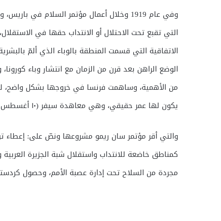
وفي عام 1919 وخلال أعمال مؤتمر السلام في ب
التي تقبع تحت الاحتلال أو الانتداب حقها في الاستقلال
الوضع الراهن بعد قرن من الزمان مع انتشار وباء كورونا
من الأهمية، وساهمت فرنسا في خروجها بشكل واضح، لتكو
يكون لها عمر حقيقي، وهي معاهدة سيفر (١٠ أغسطس ١٩٢٠)
والتي أقر مؤتمر سان ريمو مشروعها ونصّ على: إعطاء تراقي
كمناطق خاضعة للانتداب واستقلال شبة الجزيرة العربية و
مجردة من السلاح تحت إدارة عصبة الأمم، وحصول كردستان