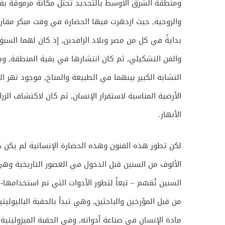
ومنطقة الشرق الأوسط بالتحديد تحتل مكانة مرموقة بفضل
والروحية, حيث ازدهرت فيها الحضارة في وقت مبكر مقارن
بدايةً في كل من مصر وبلاد الرافدين, إذ كان لهما السب
والفن التشكيلي, ثم كان انتشارها في بقية المنطقة, وي
التشابه الكبير بينهما في الطبيعة والمناخ, فوجود نهر 
الأرضية المناسبة لاستقرار الإنسان, ثم كان لاكتشاف الز
الأنهار.
لكن تطور هذه الفنون وهذه الحضارة الإنسانية لم يكن د
الألوف من السنين قبل الدخول في العصور التاريخية وهي
السنين تُقسّم – تبعاً لتطور الأدوات التي تم استخدامها
من قبل المؤرخين والباحثين, وهي تبدأ بالحقبة الباليوليتي
مادة الإنسان في صناعة أدواته, وفي الحقبة الميزوليتية