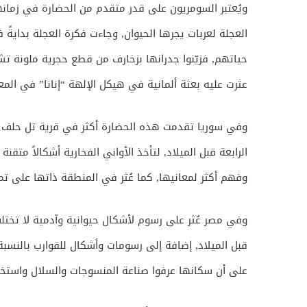
ويُعتبر السومريون على قدر متقدم من الحضارة في زمانهم
العجلة لعربات يجرها الحيوان, وجاءت فكرة العجلة بدايةً
حياتهم, فزيّنوا جدرانها بزخارف من قطع حجرية ملونة تش
عثرت عليه بعثة ألمانية في هيكل الإلهة “إنانا” في الم
وفي سوريا تقدمت هذه الحضارة أكثر في قرية تل حلف ع
الرابعة قبل الميلاد, لتأخذ الأواني الفخارية أشكالاً مت
وفهم أكثر لمعانيها, كما عُثر في المنطقة ذاتها على تم
وفي مصر عُثر على رسوم لأشكال حيوانية وآدمية لا تختلف
قبل الميلاد, إضافة إلى رسومات وأشكال للقوارب بالنسبة
على أن سكانها عرفوا صناعة المنسوجات والسلال واستخد