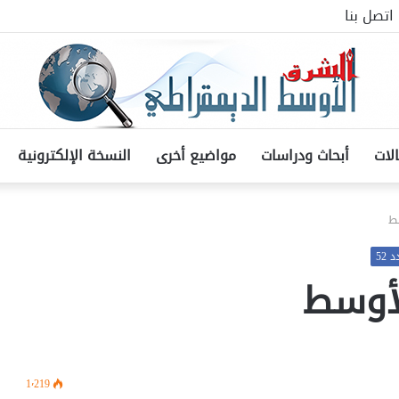
اتصل بنا
لات
أبحاث ودراسات
مواضيع أخرى
النسخة الإلكترونية
ط
52
لأوسط
1٬219