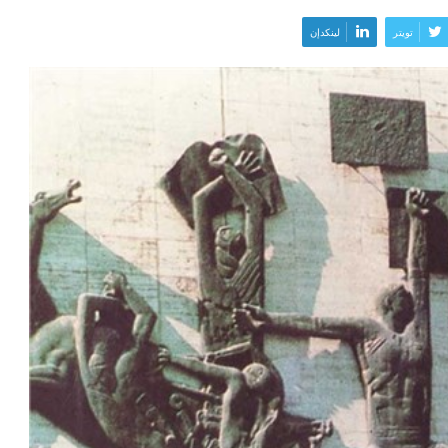
تويتر
لينكدإن