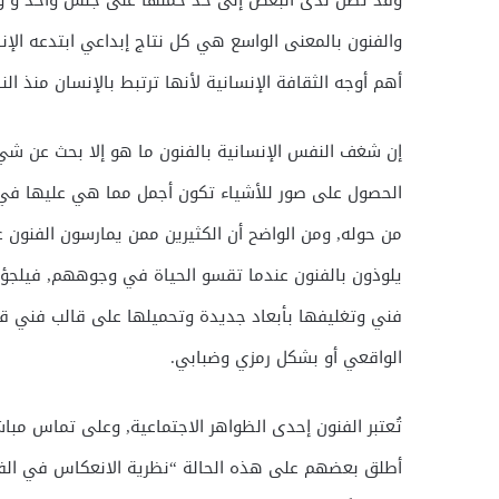
وقد تصل لدى البعض إلى حدّ حملها على جنس واحد و و
والفنون بالمعنى الواسع هي كل نتاج إبداعي ابتدعه ال
أهم أوجه الثقافة الإنسانية لأنها ترتبط بالإنسان منذ الن
إن شغف النفس الإنسانية بالفنون ما هو إلا بحث عن شيء
الحصول على صور للأشياء تكون أجمل مما هي عليها في 
من حوله, ومن الواضح أن الكثيرين ممن يمارسون الفنون
يلوذون بالفنون عندما تقسو الحياة في وجوههم, فيلجؤو
فني وتغليفها بأبعاد جديدة وتحميلها على قالب فني قا
الواقعي أو بشكل رمزي وضبابي.
تُعتبر الفنون إحدى الظواهر الاجتماعية, وعلى تماس مبا
أطلق بعضهم على هذه الحالة “نظرية الانعكاس في الفن”