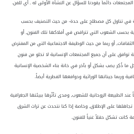
المجتمعات دائماً يقودنا للسؤال عن النشأة الأولى له ـ أي للفن.
كرية في تناول كل مصطلح على حدة- من حيث التصنيف بحسب
عية بحسب الشعوب التي تتراقص في أفلاكها تلك الفنون, أو
لثقافات, أو ربما من حيث الوظيفة الاجتماعية التي من المفترض
مة توافق على أن جميع المجتمعات الإنسانية لا تخلو من فنون
 ما ذُكِر يصب بشكل أو بآخر في خانة بناء الشخصية الإنسانية
افية وربما جيناتها الوراثية ودوافعها الفطرية أيضاً.
ند الطبيعة الروحانية للشعوب, ومدى تأثّرها ببيئتها الجغرافية
كن تجاهلها على الإطلاق, وخاصة إذا كنا نتحدث عن تراث الشرق
 كانت تشكل حقلاً غنياً للفنون.