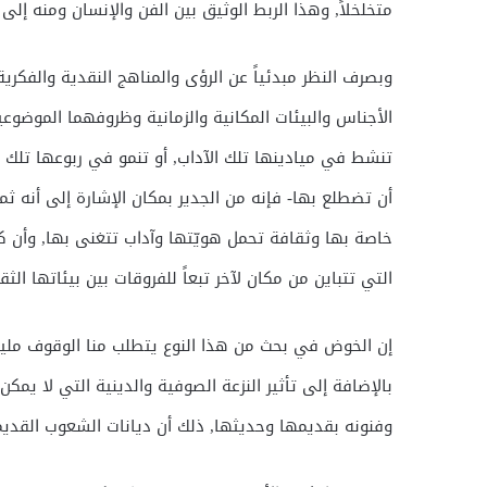
متخلخلاً, وهذا الربط الوثيق بين الفن والإنسان ومنه إلى 
وبصرف النظر مبدئياً عن الرؤى والمناهج النقدية والف
الأجناس والبيئات المكانية والزمانية وظروفهما الموضو
تنشط في ميادينها تلك الآداب, أو تنمو في ربوعها تلك ا
أن تضطلع بها- فإنه من الجدير بمكان الإشارة إلى أنه ث
خاصة بها وثقافة تحمل هويّتها وآداب تتغنى بها, وأن كل
التي تتباين من مكان لآخر تبعاً للفروقات بين بيئاتها الثق
إن الخوض في بحث من هذا النوع يتطلب منا الوقوف ملياً ع
بالإضافة إلى تأثير النزعة الصوفية والدينية التي لا يم
وفنونه بقديمها وحديثها, ذلك أن ديانات الشعوب القديمة