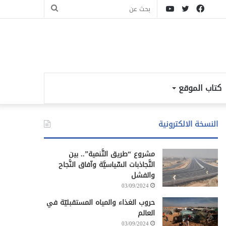
فيسبوك
تويتر
يوتيوب
بحث
عن
كتاب الموقع
النسخة الالكترونية
مشروع “طريق التَّنمية”.. بين
التَّجاذبات السِّياسيَّة وآفاق النَّجاح
والفشل
03/09/2024
حروب الغذاء والمياه المستقبليّة في
العالم
03/09/2024