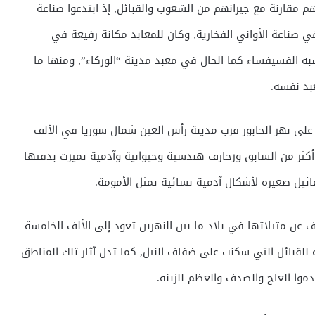
 مقارنة مع جيرانهم من الشعوب والقبائل, إذ ابتدعوا صناعة
 في صناعة الأواني الفخارية, وكان للمعابد مكانة رفيعة في
به الفسيفساء كما الحال في معبد مدينة “الوركاء”, ومنها ما
عبد نفسه.
لى نهر الخابور قرب مدينة رأس العين شمال سوريا في الألف
قنة أكثر من السابق وزخارف هندسية وحيوانية وآدمية تميزت بدقتها
اثيل صغيرة لأشكال آدمية نسائية تمثل الأمومة.
 عن مثيلاتها في بلاد ما بين النهرين تعود إلى الألف الخامسة
 للقبائل التي سكنت على ضفاف النيل, كما تدل آثار تلك المناطق
موا العاج والصدف والعظم للزينة.