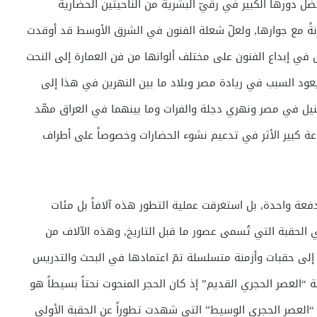
 دورها الكبير في رقيّ البشرية من الناحيتين الحضارية
ةً مع جوارها, ولعلّ شعلة الفنون في الشرق الأوسط قد أوقدت
ق في إبداع الفنون على مختلف ألوانها من فن العمارة إلى النحت
عود السبب في ريادة مصر وبلاد ما بين النهرين في هذا إلى
النيل في مصر ونهري دجلة والفرات وما بينهما في العراق مهّد
راعة كبير الأثر في تدعيم نشوء الحضارات وخصوصاً على أطراف
فعة واحدة, بل استغرقت عملية التطور هذه آلافاً بل مئات
 الحقبة التي تُسمى عصور ما قبل التاريخ, وهذه الآلاف من
- إلى حقبات وأزمنة متسلسلة تمّ اعتمادها في البحث والتدريس
ة “العصر الحجري القديم” إذ كان الحجر المنحوت نحتاً بسيطاً هو
 “العصر الحجري الوسيط” التي شهدت تطوراً عن الحقبة الأولى