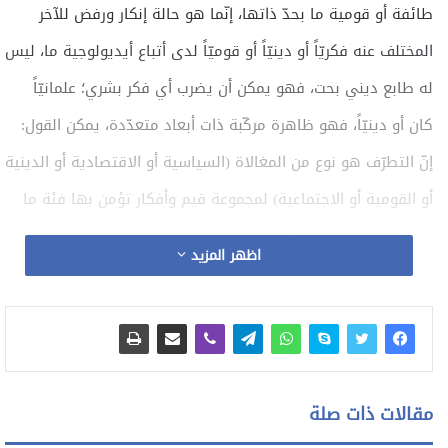
طائفة أو قومية ما بحدّ ذاتها، إنّما هو حالة إنكار ورفض للآخر
المختلف عنه فكريّاً أو دينيّاً أو قوميّاً لدى أتباع أيديولوجية ما، ليس
له طابع ديني بحت، فهو يمكن أن يضرب أي فكر بشري؛ علمانيّاً
كان أو دينيّاً، فهو ظاهرة مركّبة ذات أبعاد متعدّدة، يمكن القول:
إنّ التطرّف هو نوع من المغالاة (السياسية أو الاقتصادية أو الدينية
أو القومية أو الاجتماعية) لمجموعة قيم وأفكار تؤمن بها فئة ما
من مجتمع ما، ويعتبرها مطلقة الحقيقة، بل وتتعدى ذلك إلى
اظهر المزيد
فرضها على الآخر المختلف قسراً وبالقوّة.
التطرف : هو تلك الثقافة المنغلقة تجاه الآخر فرداً كان أو جماعة،
هو حالة خطاب فكري ينتمي إلى نشأة الأيديولوجيات المغلقة،
فعمل التنظيمات المتطرّفة ليس سلوكاً عشوائيّاً تقوم به مجموعة
مقالات ذات صلة
من المتطرفين المعادين للحداثة، وأساليب الحياة المعاصرة، إنّما