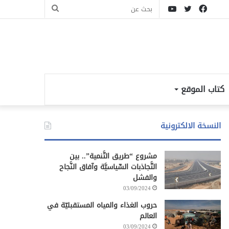
فيسبوك
تويتر
يوتيوب
بحث
عن
كتاب الموقع
النسخة الالكترونية
مشروع “طريق التَّنمية”.. بين
التَّجاذبات السِّياسيَّة وآفاق النَّجاح
والفشل
03/09/2024
حروب الغذاء والمياه المستقبليّة في
العالم
03/09/2024