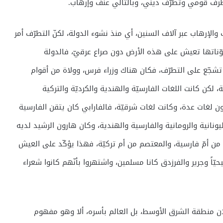
رف قومي وتطرّف ديني، وبالتالي عنف وإرهاب.
لإرهاب عبر آلاف السنين، أي منذ نشوء الدولة، لكنّ التطرّف أمر
ناتها تعيش على هذه الأرض دون صراع عرقيّ، فالدولة
لة تشجّع على التطرّف، فكان هناك وزراء فرس، وولاة من أقوام
ة، لكن كانت اللغات الفارسيّة والهندية والكرديّة والتركية
لغات عدة، وكانت لغات شرقيّة، فالفارابي كان يتقن الفارسية
ليونانية والرومانية والفارسية والهندية، وكان هارون الرشيد لديه
ن من أمّ فارسية، والمعتصم من أم تركيّة، فهذا يؤكّد على العيش
ّاً وجرير والفرزدق كانا مسلمين، واشتهروا بأنّهم كانوا شعراء
ان منطقة الشرق الأوسط، بل العالم بأسره، ألا وهو مفهوم