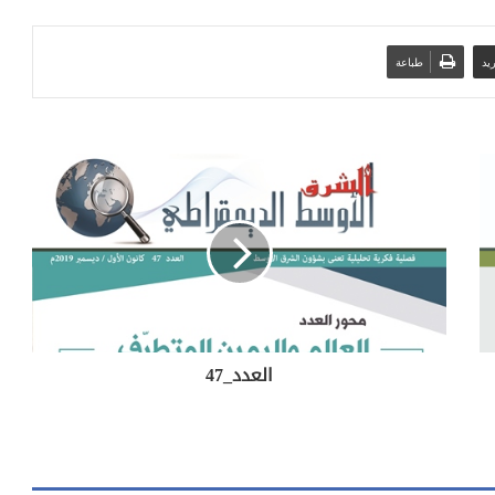
يد
طباعة
العدد_47