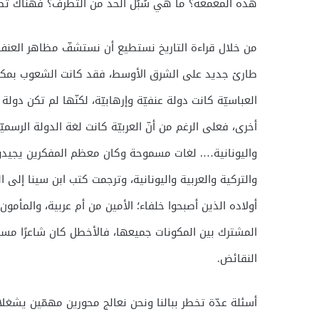
هذه المعمعة؟ ما هي سُبُل الحد من التطرف؟ فهناك تط
من خلال قراءة التاريخ نستطيع أن نستشفّ مظاهر العنف وا
طارئ جديد على الشرق الأوسط، فقد كانت الشعوب بمكوّ
العباسيّة كانت دولة عنفيّة وإرهابيّة، لكنّها لم تكن دو
أخرى، فعلى الرغم من أنّ العربيّة كانت لغة الدولة الرسميّ
واليونانية…. لغات مسموحة وكان معظم المفكرين يجيدون 
والتركية والعربية واليونانية، وترجمت كتب ابن سينا إلى ا
أولاده الذين أصبحوا خلفاء؛ الأمين من أم عربية، والمأمو
المشترك بين المكونات جميعها، فالأخطل كان شاعرًا مسيحي
النقائض.
أسئلة عدّة تخطر ببالنا ونحن نعالج محورين مهمّين يشغل