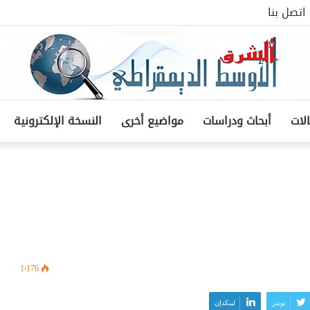
اتصل بنا
لات
أبحاث ودراسات
مواضيع أخرى
النسخة الإلكترونية
1٬176
تويتر
لينكدإن