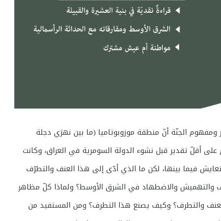
ر ومفهوم الجنّة أنّ منطقة موزوبوتاميا (ما بين نهرَي دجلة
على أقلّ تقدير قبل نشوء الدولة السومرية في العراق، وكانت
عايش فيما بينها، لكن ما الذي أدّى إلى هذا العنف والتطرّف
رف والتهميش والاضطهاد في الشرق الأوسط؟ ولماذا كلّ مظاهر
لعنف والتطرف؟ وكيف يصنع هذا التطرف؟ ومن المستفيد من