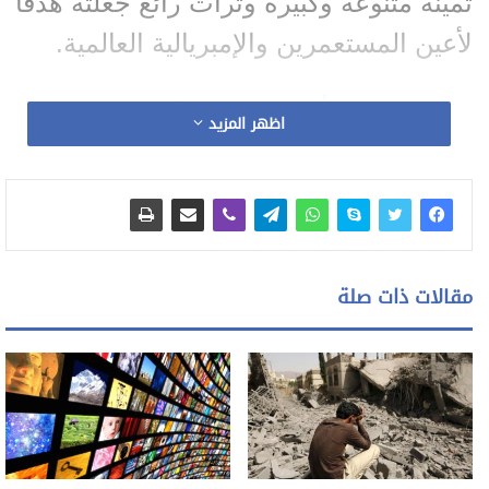
ثمينة متنوعة وكبيرة وتراث رائع جعلته هدفاً
لأعين المستعمرين والإمبريالية العالمية.
إن الوظيفة الأساسية لعلم الاجتماع هي
اظهر المزيد
تعريف الحياة، لكن الذين يدعون أنهم زاولوا
العلم بدءاً من كهنة سومر ومصر الفرعونية
وحتى علماء الاجتماع الوضعيين في أوروبا
صاغوا تعابير ميثيولوجية هي الأكثر تحريفاً
مقالات ذات صلة
وتعتيماً للوعي بدلاً من الوظيفة الأساسية
الأولية على الإطلاق.
بيد أنه لا يمكن الحديث عن علم الاجتماع
مالم تعرف الحياة بمعناها الاجتماعي، كما لا